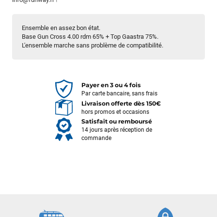
Ensemble en assez bon état.
Base Gun Cross 4.00 rdm 65% + Top Gaastra 75%.
L'ensemble marche sans problème de compatibilité.
Payer en 3 ou 4 fois
Par carte bancaire, sans frais
Livraison offerte dès 150€
hors promos et occasions
Satisfait ou remboursé
14 jours après réception de
commande
François
il y a un mois
J’ai commandé un pack via leur site internet. À peine la
commande validée, le magasin m’a appelé pour confirmer
avec moi les caractéristiques des équipements, me conseiller