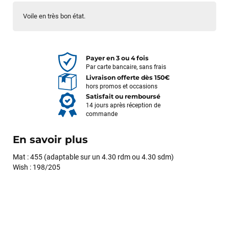
Voile en très bon état.
Payer en 3 ou 4 fois
Par carte bancaire, sans frais
Livraison offerte dès 150€
hors promos et occasions
Satisfait ou remboursé
14 jours après réception de
commande
En savoir plus
Mat : 455 (adaptable sur un 4.30 rdm ou 4.30 sdm)
Wish : 198/205
François
il y a un mois
J’ai commandé un pack via leur site internet. À peine la