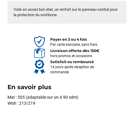
Voile en assez bon état, un renfort sur le panneau central pour
la protection du wishbone.
Payer en 3 ou 4 fois
Par carte bancaire, sans frais
Livraison offerte dès 150€
hors promos et occasions
Satisfait ou remboursé
14 jours après réception de
commande
En savoir plus
Mat : 505 (adaptable sur un 4.90 sdm)
Wish : 213/219
François
il y a un mois
J’ai commandé un pack via leur site internet. À peine la