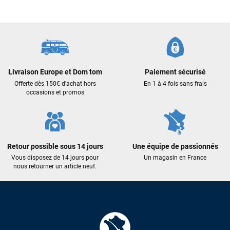
commande validée, le magasin m’a appelé pour confirmer
avec moi les caractéristiques des équipements, me conseiller
sur le matériel à choisir, et m’a même offert du matériel en
plus. Niveau réactivité, c’est au top : la commande est partie
le lendemain, et j’ai bien reçu tout le matériel dans un colis
propre et soigné. Plus qu’à tester ça sur l’eau ! Je
recommande vivement ce magasin pour son
Livraison Europe et Dom tom
Paiement sécurisé
professionnalisme et sa réactivité.
Offerte dès 150€ d'achat hors
En 1 à 4 fois sans frais
occasions et promos
Sébastien BACHELIER
il y a un mois
Cela faisait 6 mois que je galérais à remplacer ma board eux
m'ont trouvé une pépite à laquelle je n'aurais jamais pensé !
Excellent conseil excellent prix et en plus super sympas. Merci
Retour possible sous 14 jours
Une équipe de passionnés
encore pour cette severne dyno !
Vous disposez de 14 jours pour
Un magasin en France
nous retourner un article neuf.
Maronui RICHMOND
il y a 3 mois
J'ai acheté une voile d'occasion depuis Tahiti. Super service.
L'envoi a été rapide. La voile est arrivée en super état.
Mauruuru roa.