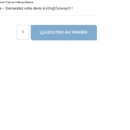
le en France métropolitaine
m
– Demandez votre devis à
info@funway.fr
!
AJOUTER AU PANIER