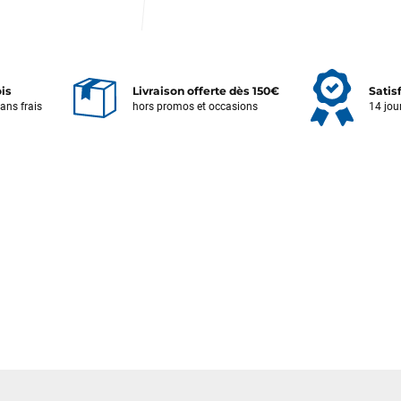
ois
Livraison offerte dès 150€
Satis
sans frais
hors promos et occasions
14 jou
Votre satisfaction est notre priorité !
Découvrez quelques uns de vos
commentaires laissés sur Google
François
il y a un mois
J’ai commandé un pack via leur site internet. À peine la commande
validée, le magasin m’a appelé pour confirmer avec moi les
caractéristiques des équipements, me conseiller sur le matériel à choisir,
et m’a même offert du matériel en plus. Niveau réactivité, c’est au top :
la commande est partie le lendemain, et j’ai bien reçu tout le matériel
dans un colis propre et soigné. Plus qu’à tester ça sur l’eau ! Je
recommande vivement ce magasin pour son professionnalisme et sa
réactivité.