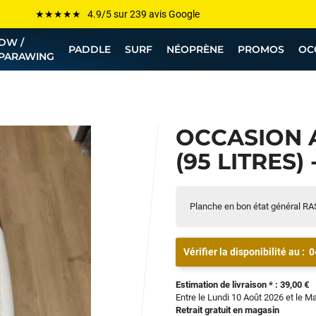
Les plus grandes marques sont chez Funway
DW /
Jusqu’à -75% de remise sur le windsurf, wingfoil, etc...
PADDLE
SURF
NÉOPRÈNE
PROMOS
OC
PARAWING
💰 Meilleur prix garanti — Moins cher ailleurs ? On s’aligne !
Besoin de conseils de pro ? Appelle nous !
OCCASION A
(95 LITRES) 
Planche en bon état général RA
Vérifier la disponibilité au :
0
Estimation de livraison * : 39,00 €
Entre le Lundi 10 Août 2026 et le M
Retrait gratuit en magasin