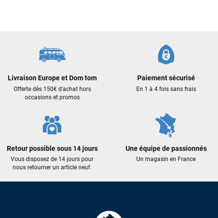
J’ai commandé un pack via leur site internet. À peine la
commande validée, le magasin m’a appelé pour confirmer
avec moi les caractéristiques des équipements, me conseiller
sur le matériel à choisir, et m’a même offert du matériel en
plus. Niveau réactivité, c’est au top : la commande est partie
le lendemain, et j’ai bien reçu tout le matériel dans un colis
propre et soigné. Plus qu’à tester ça sur l’eau ! Je
recommande vivement ce magasin pour son
professionnalisme et sa réactivité.
Livraison Europe et Dom tom
Paiement sécurisé
Offerte dès 150€ d'achat hors
En 1 à 4 fois sans frais
occasions et promos
Sébastien BACHELIER
il y a un mois
Cela faisait 6 mois que je galérais à remplacer ma board eux
m'ont trouvé une pépite à laquelle je n'aurais jamais pensé !
Excellent conseil excellent prix et en plus super sympas. Merci
Retour possible sous 14 jours
Une équipe de passionnés
encore pour cette severne dyno !
Vous disposez de 14 jours pour
Un magasin en France
nous retourner un article neuf.
Maronui RICHMOND
il y a 3 mois
J'ai acheté une voile d'occasion depuis Tahiti. Super service.
L'envoi a été rapide. La voile est arrivée en super état.
Mauruuru roa.