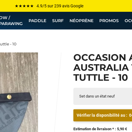
Les plus grandes marques sont chez Funway
DW /
Jusqu’à -75% de remise sur le windsurf, wingfoil, etc...
PADDLE
SURF
NÉOPRÈNE
PROMOS
OC
PARAWING
💰 Meilleur prix garanti — Moins cher ailleurs ? On s’aligne !
Besoin de conseils de pro ? Appelle nous !
ttle - 10
OCCASION 
AUSTRALIA 
TUTTLE - 10
Set dans un état neuf
Vérifier la disponibilité au :
0
Estimation de livraison * : 5,90 €