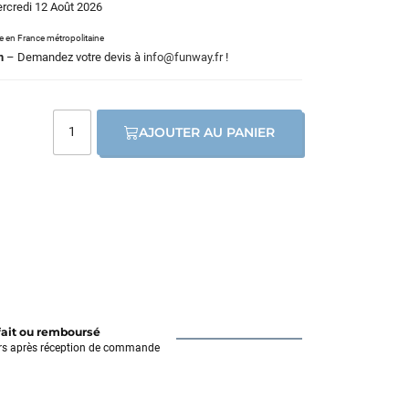
ercredi 12 Août 2026
le en France métropolitaine
m
– Demandez votre devis à
info@funway.fr
!
AJOUTER AU PANIER
fait ou remboursé
rs après réception de commande