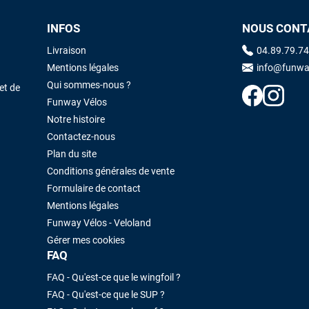
INFOS
NOUS CONT
Maronui RICHMOND
il y a 3 mois
Livraison
04.89.79.74
J'ai acheté une voile d'occasion depuis Tahiti. Super service. L'envoi a
Mentions légales
info@funwa
été rapide. La voile est arrivée en super état. Mauruuru roa.
Qui sommes-nous ?
et de
Funway Vélos
Notre histoire
VOIR TOUS LES AVIS
LAISSER UN AVIS
Contactez-nous
Plan du site
Conditions générales de vente
Formulaire de contact
Mentions légales
Funway Vélos - Veloland
Gérer mes cookies
FAQ
FAQ - Qu'est-ce que le wingfoil ?
FAQ - Qu'est-ce que le SUP ?