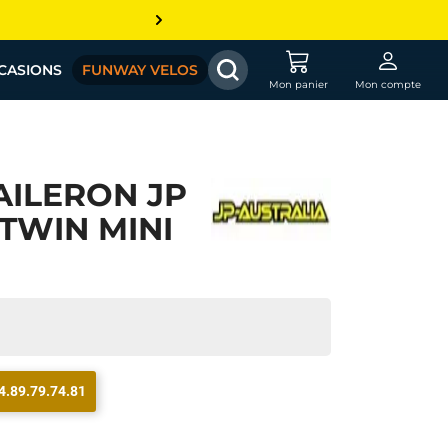
CASIONS
FUNWAY VELOS
Mon panier
Mon compte
AILERON JP
TWIN MINI
4.89.79.74.81