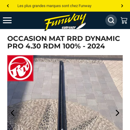
Les plus grandes marques sont chez Funway
Jusqu’à -75% de remise sur le windsurf, wingfoil, etc...
💰 Meilleur prix garanti — Moins cher ailleurs ? On s’aligne !
OCCASION MAT RRD DYNAMIC
Besoin de conseils de pro ? Appelle nous !
PRO 4.30 RDM 100% - 2024