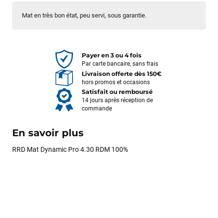
Mat en très bon état, peu servi, sous garantie.
Payer en 3 ou 4 fois
Par carte bancaire, sans frais
Livraison offerte dès 150€
hors promos et occasions
Satisfait ou remboursé
14 jours après réception de
commande
En savoir plus
RRD Mat Dynamic Pro 4.30 RDM 100%
François
il y a un mois
J’ai commandé un pack via leur site internet. À peine la
commande validée, le magasin m’a appelé pour confirmer