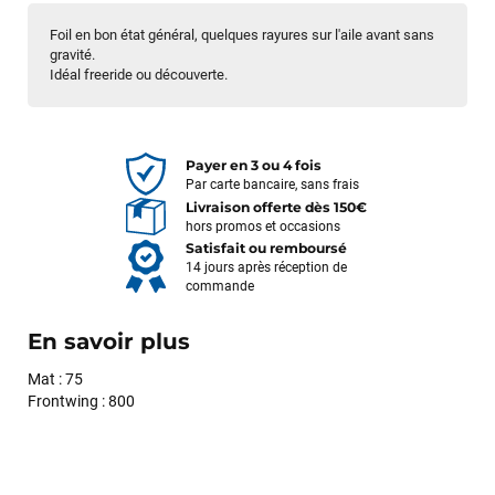
Foil en bon état général, quelques rayures sur l'aile avant sans
gravité.
Idéal freeride ou découverte.
Payer en 3 ou 4 fois
Par carte bancaire, sans frais
Livraison offerte dès 150€
hors promos et occasions
Satisfait ou remboursé
14 jours après réception de
commande
En savoir plus
Mat : 75
Frontwing : 800
François
il y a un mois
J’ai commandé un pack via leur site internet. À peine la