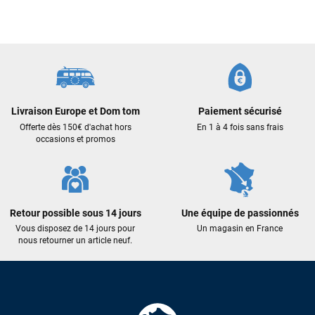
commande validée, le magasin m’a appelé pour confirmer
avec moi les caractéristiques des équipements, me conseiller
sur le matériel à choisir, et m’a même offert du matériel en
plus. Niveau réactivité, c’est au top : la commande est partie
le lendemain, et j’ai bien reçu tout le matériel dans un colis
propre et soigné. Plus qu’à tester ça sur l’eau ! Je
recommande vivement ce magasin pour son
Livraison Europe et Dom tom
Paiement sécurisé
professionnalisme et sa réactivité.
Offerte dès 150€ d'achat hors
En 1 à 4 fois sans frais
occasions et promos
Sébastien BACHELIER
il y a un mois
Cela faisait 6 mois que je galérais à remplacer ma board eux
m'ont trouvé une pépite à laquelle je n'aurais jamais pensé !
Excellent conseil excellent prix et en plus super sympas. Merci
Retour possible sous 14 jours
Une équipe de passionnés
encore pour cette severne dyno !
Vous disposez de 14 jours pour
Un magasin en France
nous retourner un article neuf.
Maronui RICHMOND
il y a 3 mois
J'ai acheté une voile d'occasion depuis Tahiti. Super service.
L'envoi a été rapide. La voile est arrivée en super état.
Mauruuru roa.