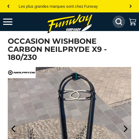
Les plus grandes marques sont chez Funway
Jusqu’à -75% de remise sur le windsurf, wingfoil, etc...
💰 Meilleur prix garanti — Moins cher ailleurs ? On s’aligne !
OCCASION WISHBONE
Besoin de conseils de pro ? Appelle nous !
CARBON NEILPRYDE X9 -
180/230