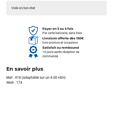
Voile en bon état
Payer en 3 ou 4 fois
Par carte bancaire, sans frais
Livraison offerte dès 150€
hors promos et occasions
Satisfait ou remboursé
14 jours après réception de
commande
En savoir plus
Mat : 418 (adaptable sur un 4.00 rdm)
Wish : 174
François
il y a un mois
J’ai commandé un pack via leur site internet. À peine la