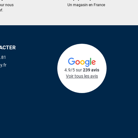
our nous
Un magasin en France
f.
ACTER
.81
y.fr
4.9/5 sur
239 avis
Voir tous les avis