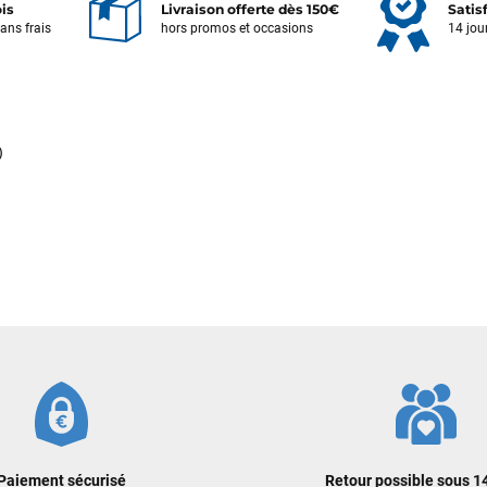
ois
Livraison offerte dès 150€
Satis
sans frais
hors promos et occasions
14 jou
Votre satisfaction est notre priorité !
Découvrez quelques uns de vos
commentaires laissés sur Google
)
François
il y a un mois
J’ai commandé un pack via leur site internet. À peine la commande
validée, le magasin m’a appelé pour confirmer avec moi les
caractéristiques des équipements, me conseiller sur le matériel à choisir,
et m’a même offert du matériel en plus. Niveau réactivité, c’est au top :
la commande est partie le lendemain, et j’ai bien reçu tout le matériel
dans un colis propre et soigné. Plus qu’à tester ça sur l’eau ! Je
recommande vivement ce magasin pour son professionnalisme et sa
réactivité.
Sébastien BACHELIER
il y a un mois
Cela faisait 6 mois que je galérais à remplacer ma board eux m'ont
Paiement sécurisé
Retour possible sous 14