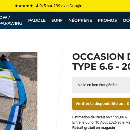
Les plus grandes marques sont chez Funway
DW /
Jusqu’à -75% de remise sur le windsurf, wingfoil, etc...
PADDLE
SURF
NÉOPRÈNE
PROMOS
OC
PARAWING
💰 Meilleur prix garanti — Moins cher ailleurs ? On s’aligne !
Besoin de conseils de pro ? Appelle nous !
OCCASION 
TYPE 6.6 - 2
Voile en bon état général
Vérifier la disponibilité au :
0
Estimation de livraison * : 29,00 €
Entre le Lundi 10 Août 2026 et le M
Retrait gratuit en magasin