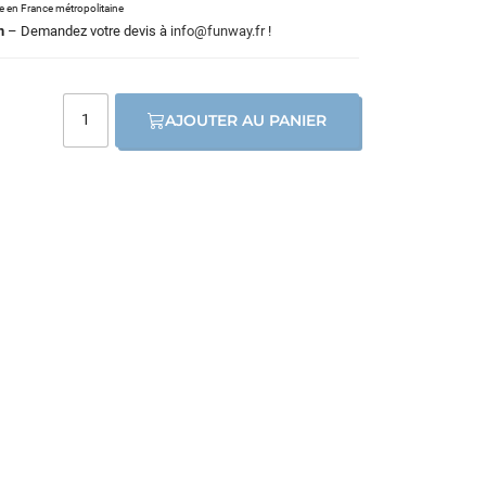
le en France métropolitaine
m
– Demandez votre devis à
info@funway.fr
!
AJOUTER AU PANIER