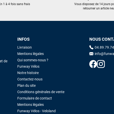
trouvé une pépite à laquelle je n'aurais jamais pensé ! Excellent conseil
n 1 à 4 fois sans frais
Vous disposez de 14 jours p
excellent prix et en plus super sympas. Merci encore pour cette severne
retourner un article neu
dyno !
Maronui RICHMOND
il y a 3 mois
J'ai acheté une voile d'occasion depuis Tahiti. Super service. L'envoi a
INFOS
NOUS CONT
été rapide. La voile est arrivée en super état. Mauruuru roa.
Livraison
04.89.79.74
Mentions légales
info@funwa
VOIR TOUS LES AVIS
LAISSER UN AVIS
Qui sommes-nous ?
et de
Funway Vélos
Notre histoire
Contactez-nous
Plan du site
Conditions générales de vente
Formulaire de contact
Mentions légales
Funway Vélos - Veloland