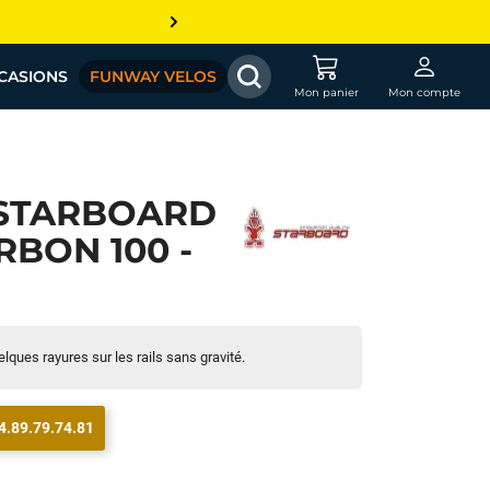
CASIONS
FUNWAY VELOS
Mon panier
Mon compte
STARBOARD
BON 100 -
lques rayures sur les rails sans gravité.
4.89.79.74.81