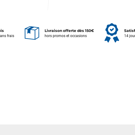
ois
Livraison offerte dès 150€
Satis
sans frais
hors promos et occasions
14 jou
Votre satisfaction est notre priorité !
Découvrez quelques uns de vos
commentaires laissés sur Google
François
il y a un mois
J’ai commandé un pack via leur site internet. À peine la commande
validée, le magasin m’a appelé pour confirmer avec moi les
caractéristiques des équipements, me conseiller sur le matériel à choisir,
et m’a même offert du matériel en plus. Niveau réactivité, c’est au top :
la commande est partie le lendemain, et j’ai bien reçu tout le matériel
dans un colis propre et soigné. Plus qu’à tester ça sur l’eau ! Je
recommande vivement ce magasin pour son professionnalisme et sa
réactivité.