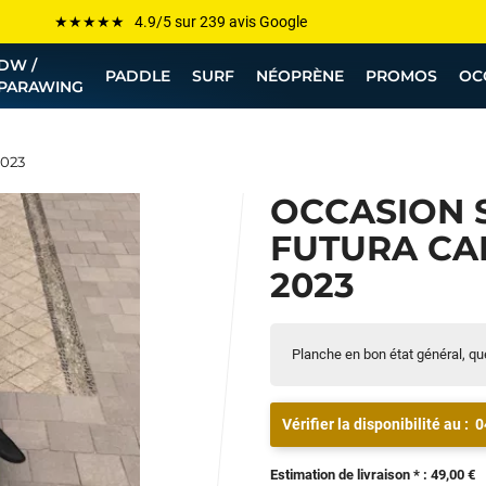
Les plus grandes marques sont chez Funway
DW /
Jusqu’à -75% de remise sur le windsurf, wingfoil, etc...
PADDLE
SURF
NÉOPRÈNE
PROMOS
OC
PARAWING
💰 Meilleur prix garanti — Moins cher ailleurs ? On s’aligne !
Besoin de conseils de pro ? Appelle nous !
2023
OCCASION 
FUTURA CAR
2023
Planche en bon état général, que
Vérifier la disponibilité au :
0
Estimation de livraison * : 49,00 €