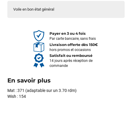
Voile en bon état général
Payer en 3 ou 4 fois
Par carte bancaire, sans frais
Livraison offerte dès 150€
hors promos et occasions
Satisfait ou remboursé
14 jours après réception de
commande
En savoir plus
Mat : 371 (adaptable sur un 3.70 rdm)
Wish : 154
François
il y a un mois
J’ai commandé un pack via leur site internet. À peine la