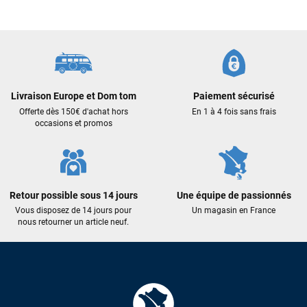
commande validée, le magasin m’a appelé pour confirmer
avec moi les caractéristiques des équipements, me conseiller
sur le matériel à choisir, et m’a même offert du matériel en
plus. Niveau réactivité, c’est au top : la commande est partie
le lendemain, et j’ai bien reçu tout le matériel dans un colis
propre et soigné. Plus qu’à tester ça sur l’eau ! Je
recommande vivement ce magasin pour son
Livraison Europe et Dom tom
Paiement sécurisé
professionnalisme et sa réactivité.
Offerte dès 150€ d'achat hors
En 1 à 4 fois sans frais
occasions et promos
Sébastien BACHELIER
il y a un mois
Cela faisait 6 mois que je galérais à remplacer ma board eux
m'ont trouvé une pépite à laquelle je n'aurais jamais pensé !
Excellent conseil excellent prix et en plus super sympas. Merci
Retour possible sous 14 jours
Une équipe de passionnés
encore pour cette severne dyno !
Vous disposez de 14 jours pour
Un magasin en France
nous retourner un article neuf.
Maronui RICHMOND
il y a 3 mois
J'ai acheté une voile d'occasion depuis Tahiti. Super service.
L'envoi a été rapide. La voile est arrivée en super état.
Mauruuru roa.