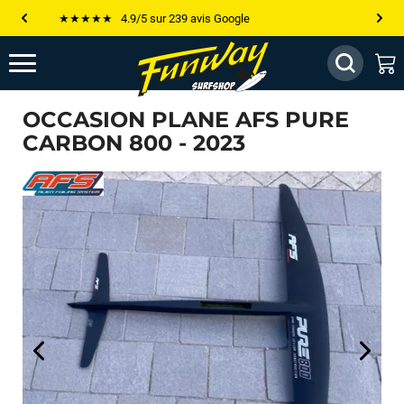
Les plus grandes marques sont chez Funway
Jusqu’à -75% de remise sur le windsurf, wingfoil, etc...
💰 Meilleur prix garanti — Moins cher ailleurs ? On s’aligne !
OCCASION PLANE AFS PURE
Besoin de conseils de pro ? Appelle nous !
CARBON 800 - 2023