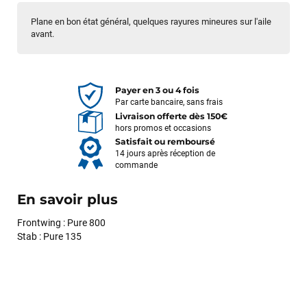
Plane en bon état général, quelques rayures mineures sur l'aile
avant.
Payer en 3 ou 4 fois
Par carte bancaire, sans frais
Livraison offerte dès 150€
hors promos et occasions
Satisfait ou remboursé
14 jours après réception de
commande
En savoir plus
Frontwing : Pure 800
Stab : Pure 135
François
il y a un mois
J’ai commandé un pack via leur site internet. À peine la