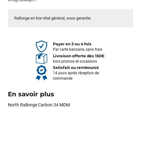
Rallonge en bon état général, sous garantie.
Payer en 3 ou 4 fois
Par carte bancaire, sans frais
Livraison offerte dès 150€
hors promos et occasions
Satisfait ou remboursé
14 jours après réception de
commande
En savoir plus
North Rallonge Carbon 34 MDM
François
il y a un mois
J’ai commandé un pack via leur site internet. À peine la