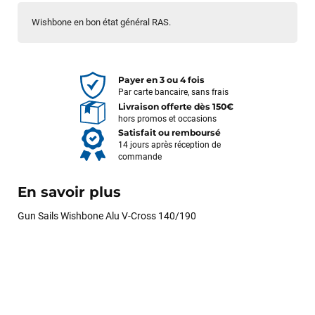
Wishbone en bon état général RAS.
Payer en 3 ou 4 fois
Par carte bancaire, sans frais
Livraison offerte dès 150€
hors promos et occasions
Satisfait ou remboursé
14 jours après réception de
commande
En savoir plus
Gun Sails Wishbone Alu V-Cross 140/190
François
il y a un mois
J’ai commandé un pack via leur site internet. À peine la
commande validée, le magasin m’a appelé pour confirmer