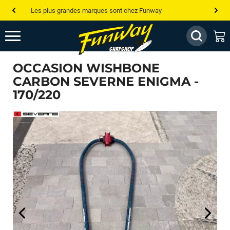
Les plus grandes marques sont chez Funway
Jusqu’à -75% de remise sur le windsurf, wingfoil, etc...
💰 Meilleur prix garanti — Moins cher ailleurs ? On s’aligne !
OCCASION WISHBONE
Besoin de conseils de pro ? Appelle nous !
CARBON SEVERNE ENIGMA -
170/220