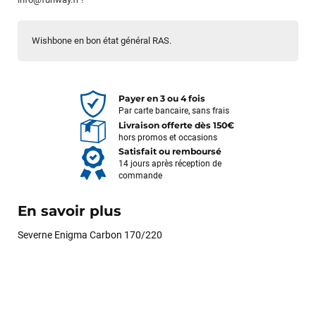
Wishbone en bon état général RAS.
Payer en 3 ou 4 fois
Par carte bancaire, sans frais
Livraison offerte dès 150€
hors promos et occasions
Satisfait ou remboursé
14 jours après réception de
commande
En savoir plus
Severne Enigma Carbon 170/220
François
il y a un mois
J’ai commandé un pack via leur site internet. À peine la