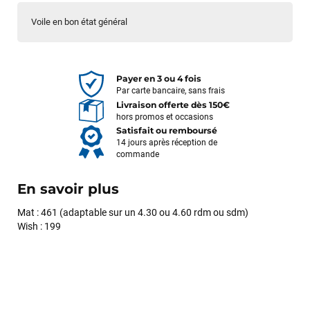
Voile en bon état général
Payer en 3 ou 4 fois
Par carte bancaire, sans frais
Livraison offerte dès 150€
hors promos et occasions
Satisfait ou remboursé
14 jours après réception de
commande
En savoir plus
Mat : 461 (adaptable sur un 4.30 ou 4.60 rdm ou sdm)
Wish : 199
François
il y a un mois
J’ai commandé un pack via leur site internet. À peine la