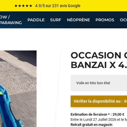
Les plus grandes marques sont chez Funway
Jusqu’à -75% de remise sur le windsurf, wingfoil, etc...
DW /
PADDLE
SURF
NÉOPRÈNE
PROMOS
OC
PARAWING
💰 Meilleur prix garanti — Moins cher ailleurs ? On s’aligne !
Besoin de conseils de pro ? Appelle nous !
OCCASION 
BANZAI X 4.
Voile en très bon état
Vérifier la disponibilité au :
0
Estimation de livraison * : 29,00 €
Entre le Lundi 27 Juillet 2026 et le 
Retrait gratuit en magasin