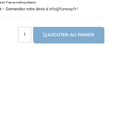
le en France métropolitaine
m
– Demandez votre devis à
info@funway.fr
!
AJOUTER AU PANIER