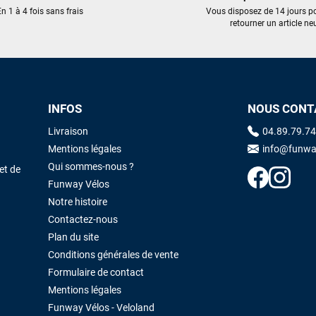
n 1 à 4 fois sans frais
Vous disposez de 14 jours p
retourner un article neu
Maronui RICHMOND
il y a 2 mois
J'ai acheté une voile d'occasion depuis Tahiti. Super service. L'envoi a
été rapide. La voile est arrivée en super état. Mauruuru roa.
INFOS
NOUS CONT
VOIR TOUS LES AVIS
LAISSER UN AVIS
Livraison
04.89.79.74
Mentions légales
info@funwa
Qui sommes-nous ?
et de
Funway Vélos
Notre histoire
Contactez-nous
Plan du site
Conditions générales de vente
Formulaire de contact
Mentions légales
Funway Vélos - Veloland