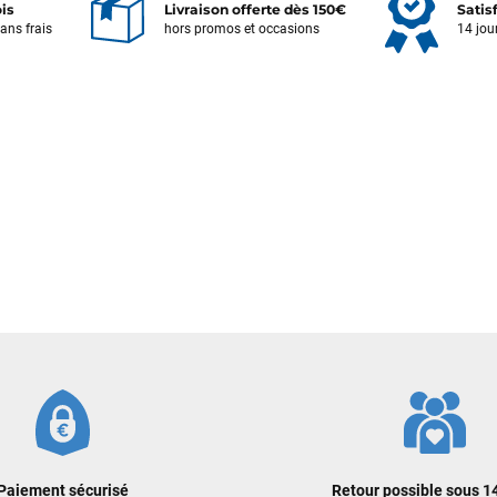
ois
Livraison offerte dès 150€
Satis
sans frais
hors promos et occasions
14 jou
Votre satisfaction est notre priorité !
Découvrez quelques uns de vos
commentaires laissés sur Google
Frédéric sternheim
il y a 2 semaines
Des conseils (par téléphone), du matos d'occasion de bonne qualité :
c'est toujours un plaisir!
Sébastien BACHELIER
il y a 2 semaines
Cela faisait 6 mois que je galérais à remplacer ma board eux m'ont
trouvé une pépite à laquelle je n'aurais jamais pensé ! Excellent conseil
excellent prix et en plus super sympas. Merci encore pour cette severne
dyno !
Paiement sécurisé
Retour possible sous 14