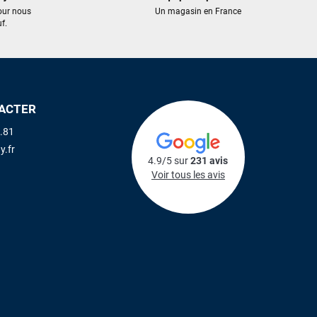
our nous
Un magasin en France
f.
ACTER
.81
y.fr
4.9/5 sur
231 avis
Voir tous les avis