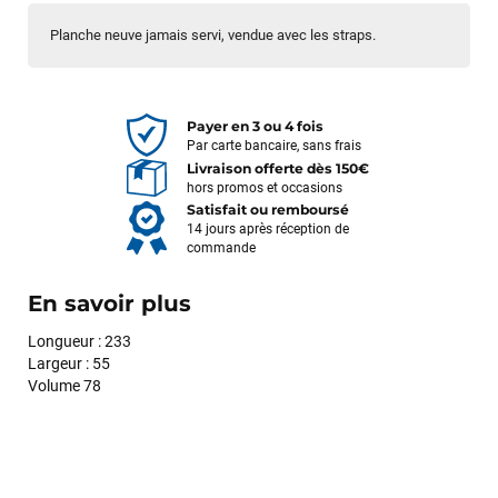
Planche neuve jamais servi, vendue avec les straps.
Payer en 3 ou 4 fois
Par carte bancaire, sans frais
Livraison offerte dès 150€
hors promos et occasions
Satisfait ou remboursé
14 jours après réception de
commande
En savoir plus
Longueur : 233
Largeur : 55
Volume 78
François
il y a un mois
J’ai commandé un pack via leur site internet. À peine la