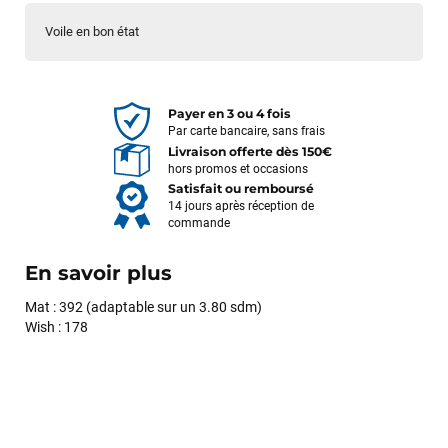
Voile en bon état
Payer en 3 ou 4 fois
Par carte bancaire, sans frais
Livraison offerte dès 150€
hors promos et occasions
Satisfait ou remboursé
14 jours après réception de
commande
En savoir plus
Mat : 392 (adaptable sur un 3.80 sdm)
Wish : 178
François
il y a un mois
J’ai commandé un pack via leur site internet. À peine la