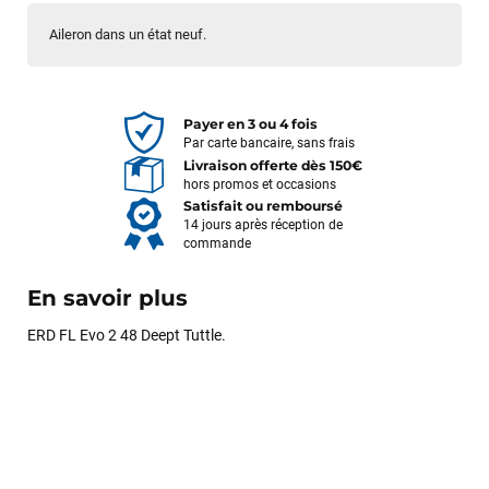
Aileron dans un état neuf.
Payer en 3 ou 4 fois
Par carte bancaire, sans frais
Livraison offerte dès 150€
hors promos et occasions
Satisfait ou remboursé
14 jours après réception de
commande
En savoir plus
ERD FL Evo 2 48 Deept Tuttle.
François
il y a un mois
J’ai commandé un pack via leur site internet. À peine la
commande validée, le magasin m’a appelé pour confirmer