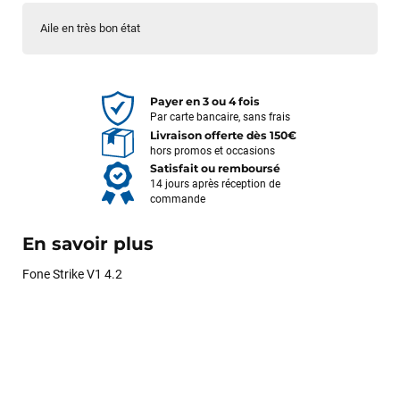
Aile en très bon état
Payer en 3 ou 4 fois
Par carte bancaire, sans frais
Livraison offerte dès 150€
hors promos et occasions
Satisfait ou remboursé
14 jours après réception de
commande
En savoir plus
Fone Strike V1 4.2
François
il y a un mois
J’ai commandé un pack via leur site internet. À peine la
commande validée, le magasin m’a appelé pour confirmer