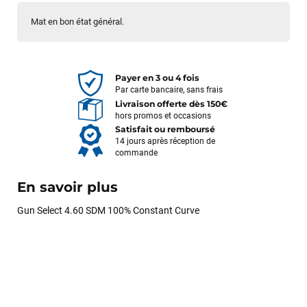
Mat en bon état général.
Payer en 3 ou 4 fois
Par carte bancaire, sans frais
Livraison offerte dès 150€
hors promos et occasions
Satisfait ou remboursé
14 jours après réception de
commande
En savoir plus
Gun Select 4.60 SDM 100% Constant Curve
François
il y a un mois
J’ai commandé un pack via leur site internet. À peine la
commande validée, le magasin m’a appelé pour confirmer