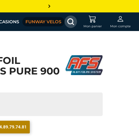
CASIONS
FUNWAY VELOS
Mon panier
Mon compte
FOIL
S PURE 900
4.89.79.74.81