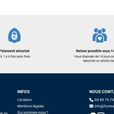
Sébastien BACHELIER
il y a un mois
Cela faisait 6 mois que je galérais à remplacer ma board eux m'ont
trouvé une pépite à laquelle je n'aurais jamais pensé ! Excellent conseil
excellent prix et en plus super sympas. Merci encore pour cette severne
dyno !
Paiement sécurisé
Retour possible sous 14
Maronui RICHMOND
il y a 3 mois
n 1 à 4 fois sans frais
Vous disposez de 14 jours p
J'ai acheté une voile d'occasion depuis Tahiti. Super service. L'envoi a
retourner un article neu
été rapide. La voile est arrivée en super état. Mauruuru roa.
VOIR TOUS LES AVIS
LAISSER UN AVIS
INFOS
NOUS CONT
Livraison
04.89.79.74
Mentions légales
info@funwa
Qui sommes-nous ?
et de