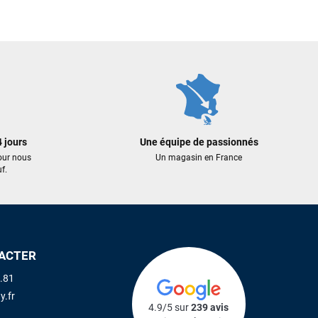
 jours
Une équipe de passionnés
our nous
Un magasin en France
f.
ACTER
.81
y.fr
4.9/5 sur
239 avis