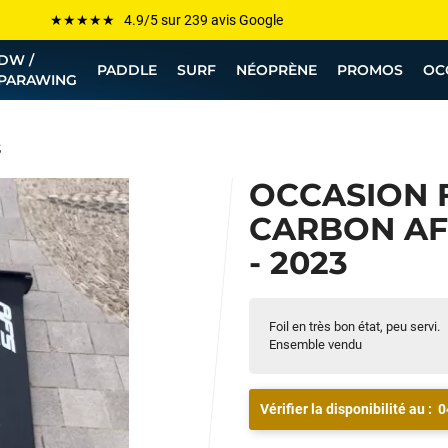
Les plus grandes marques sont chez Funway
DW /
Jusqu’à -75% de remise sur le windsurf, wingfoil, etc...
PADDLE
SURF
NÉOPRÈNE
PROMOS
OC
PARAWING
💰 Meilleur prix garanti — Moins cher ailleurs ? On s’aligne !
Besoin de conseils de pro ? Appelle nous !
3
OCCASION 
CARBON AF
- 2023
Foil en très bon état, peu servi.
Ensemble vendu
Vérifier la disponibilité au :
0