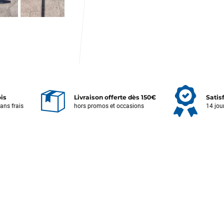
Votre satisfaction est notre priorité !
ois
Livraison offerte dès 150€
Satis
Découvrez quelques uns de vos
sans frais
hors promos et occasions
14 jou
commentaires laissés sur Google
François
il y a un mois
J’ai commandé un pack via leur site internet. À peine la commande
validée, le magasin m’a appelé pour confirmer avec moi les
caractéristiques des équipements, me conseiller sur le matériel à choisir,
et m’a même offert du matériel en plus. Niveau réactivité, c’est au top :
la commande est partie le lendemain, et j’ai bien reçu tout le matériel
dans un colis propre et soigné. Plus qu’à tester ça sur l’eau ! Je
recommande vivement ce magasin pour son professionnalisme et sa
réactivité.