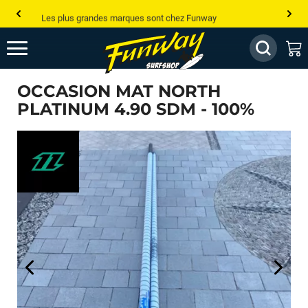
Les plus grandes marques sont chez Funway
Jusqu’à -75% de remise sur le windsurf, wingfoil, etc...
💰 Meilleur prix garanti — Moins cher ailleurs ? On s’aligne !
OCCASION MAT NORTH
Besoin de conseils de pro ? Appelle nous !
PLATINUM 4.90 SDM - 100%