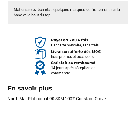
Mat en assez bon état, quelques marques de frottement sur la
base et le haut du top.
Payer en 3 ou 4 fois
Par carte bancaire, sans frais
Livraison offerte dès 150€
hors promos et occasions
Satisfait ou remboursé
14 jours après réception de
commande
En savoir plus
North Mat Platinum 4.90 SDM 100% Constant Curve
François
il y a un mois
J’ai commandé un pack via leur site internet. À peine la