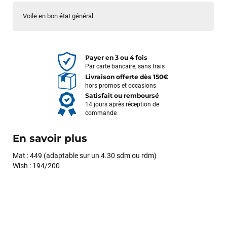
Voile en bon état général
Payer en 3 ou 4 fois
Par carte bancaire, sans frais
Livraison offerte dès 150€
hors promos et occasions
Satisfait ou remboursé
14 jours après réception de
commande
En savoir plus
Mat : 449 (adaptable sur un 4.30 sdm ou rdm)
Wish : 194/200
François
il y a un mois
J’ai commandé un pack via leur site internet. À peine la