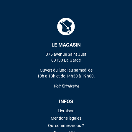
L'envoi a été rapide. La voile est arrivée en super état.
Mauruuru roa.
VOIR TOUS LES AVIS
LE MAGASIN
LAISSER UN AVIS
375 avenue Saint Just
83130 La Garde
Ouvert du lundi au samedi de
10h à 13h et de 14h30 à 19h00.
Voir l'itinéraire
INFOS
Livraison
Mentions légales
Qui sommes-nous ?