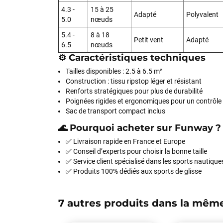
4.3 -
15 à 25
Adapté
Polyvalent
5.0
nœuds
5.4 -
8 à 18
Petit vent
Adapté
6.5
nœuds
⚙️ Caractéristiques techniques
Tailles disponibles : 2.5 à 6.5 m²
Construction : tissu ripstop léger et résistant
Renforts stratégiques pour plus de durabilité
Poignées rigides et ergonomiques pour un contrôle 
Sac de transport compact inclus
🌊 Pourquoi acheter sur Funway ?
✅ Livraison rapide en France et Europe
✅ Conseil d’experts pour choisir la bonne taille
✅ Service client spécialisé dans les sports nautique
✅ Produits 100% dédiés aux sports de glisse
7 autres produits dans la même