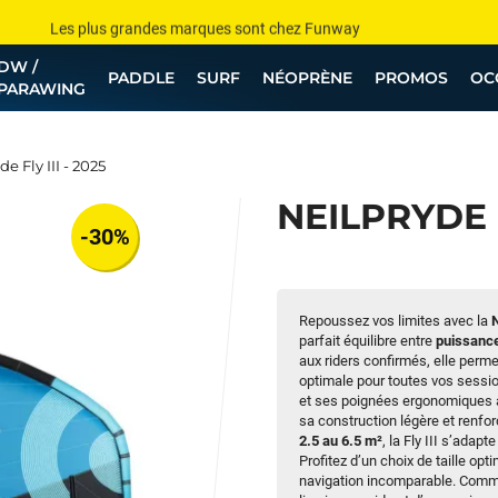
Les plus grandes marques sont chez Funway
DW /
Jusqu’à -75% de remise sur le windsurf, wingfoil, etc...
PADDLE
SURF
NÉOPRÈNE
PROMOS
OC
PARAWING
💰 Meilleur prix garanti — Moins cher ailleurs ? On s’aligne !
Besoin de conseils de pro ? Appelle nous !
e Fly III - 2025
NEILPRYDE F
-30%
Repoussez vos limites avec la
N
parfait équilibre entre
puissance,
aux riders confirmés, elle perm
optimale pour toutes vos sessio
et ses poignées ergonomiques as
sa construction légère et renfor
2.5 au 6.5 m²
, la Fly III s’adap
Profitez d’un choix de taille op
navigation incomparable. Comm