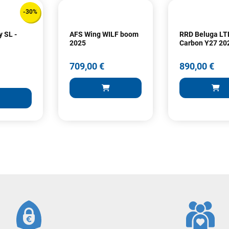
-30%
VOIR TOUS LES AVIS
LAISSER UN AVIS
y SL -
AFS Wing WILF boom
RRD Beluga LT
2025
Carbon Y27 20
709,00 €
890,00 €
709,00 €
890,00 €
AJOUTER AU PANIER
AJOUTER
ER AU PANIER