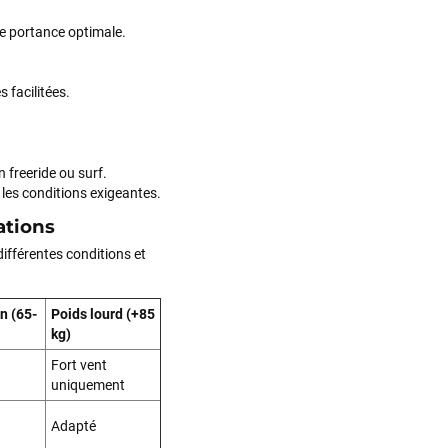
e portance optimale.
 facilitées.
n freeride ou surf.
u les conditions exigeantes.
ations
 différentes conditions et
n (65-
Poids lourd (+85
Votre satisfaction est notre priorité !
kg)
Découvrez quelques uns de vos
commentaires laissés sur Google
Fort vent
uniquement
François
il y a 4 semaines
Adapté
J’ai commandé un pack via leur site internet. À peine la commande