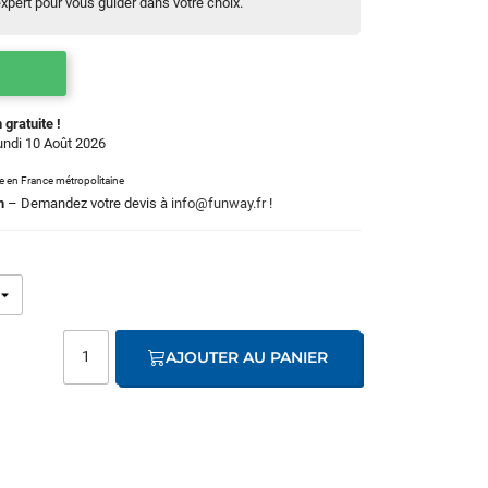
 expert pour vous guider dans votre choix.
 gratuite !
Lundi 10 Août 2026
le en France métropolitaine
m
– Demandez votre devis à
info@funway.fr
!
AJOUTER AU PANIER