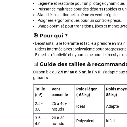
Légèreté et réactivité pour un pilotage dynamique.
Puissance maîtrisée pour des départs rapides et un
Stabilité exceptionnelle même en vent irrégulier.
Poignées ergonomiques pour un contrôle précis.
Shape optimisé pour transitions, jibes et manœuvres
🎯 Pour qui ?
- Débutants : aile tolérante et facile à prendre en main.
- Riders intermédiaires : polyvalente pour progresser e
- Experts : réactivité et dynamisme pour le freestyle o
📊 Guide des tailles & recommand
Disponible du
2.5 m² au 6.5 m²
, la Fly III s’adapte aux
gabarits :
Taille
Vent
Poids léger
Poids moye
(m²)
conseillé
(-65 kg)
85 kg)
2.5 -
25 à 40+
Idéal
Adapté
3.0
nœuds
3.5 -
20 à 30
Polyvalent
Idéal
4.0
nœuds