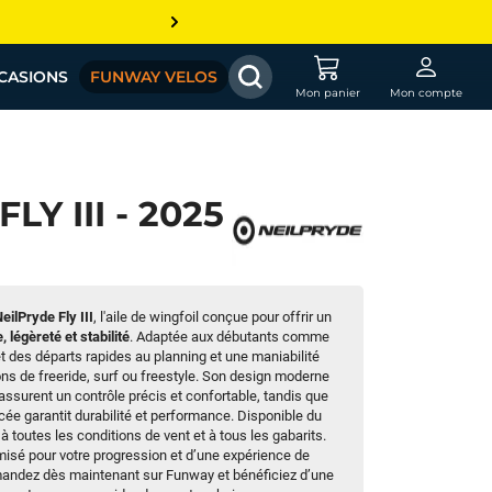
CASIONS
FUNWAY VELOS
Mon panier
Mon compte
LY III - 2025
eilPryde Fly III
, l'aile de wingfoil conçue pour offrir un
 légèreté et stabilité
. Adaptée aux débutants comme
et des départs rapides au planning et une maniabilité
ns de freeride, surf ou freestyle. Son design moderne
surent un contrôle précis et confortable, tandis que
cée garantit durabilité et performance. Disponible du
te à toutes les conditions de vent et à tous les gabarits.
timisé pour votre progression et d’une expérience de
andez dès maintenant sur Funway et bénéficiez d’une