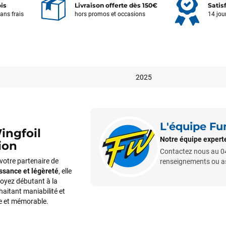
ois
Livraison offerte dès 150€
Satis
sans frais
hors promos et occasions
14 jou
2025
L'équipe F
Wingfoil
Notre équipe experte 
ion
Contactez nous au 04
 votre partenaire de
renseignements ou ass
issance et légèreté
, elle
oyez débutant à la
haitant maniabilité et
ue et mémorable.