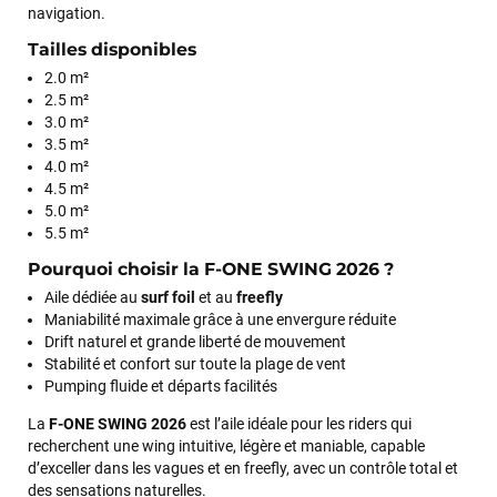
navigation.
professionnalisme et sa réactivité.
Tailles disponibles
2.0 m²
Sébastien BACHELIER
il y a un mois
2.5 m²
Cela faisait 6 mois que je galérais à remplacer ma board eux
3.0 m²
m'ont trouvé une pépite à laquelle je n'aurais jamais pensé !
3.5 m²
Excellent conseil excellent prix et en plus super sympas. Merci
4.0 m²
encore pour cette severne dyno !
4.5 m²
5.0 m²
5.5 m²
Maronui RICHMOND
il y a 3 mois
Pourquoi choisir la F-ONE SWING 2026 ?
J'ai acheté une voile d'occasion depuis Tahiti. Super service.
Aile dédiée au
surf foil
et au
freefly
L'envoi a été rapide. La voile est arrivée en super état.
Maniabilité maximale grâce à une envergure réduite
Mauruuru roa.
Drift naturel et grande liberté de mouvement
Stabilité et confort sur toute la plage de vent
Pumping fluide et départs facilités
VOIR TOUS LES AVIS
La
F-ONE SWING 2026
est l’aile idéale pour les riders qui
recherchent une wing intuitive, légère et maniable, capable
d’exceller dans les vagues et en freefly, avec un contrôle total et
LAISSER UN AVIS
des sensations naturelles.