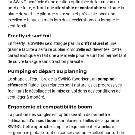
La SWING bénéficie d’une gestion optimisée de la tension du
bord de fuite, offrant une aile
stable et confortable
sur toute la
plage de vent. Le pilotage reste sain et prévisible, avec une
excellente tenue en main lors des accélérations ou lorsque le
vent forcit.
Freefly et surf foil
En freefly, la SWING se distingue par un
drift naturel
et une
grande facilité à se faire oublier lorsqu’elle est déventée. Cette
caractéristique en fait une aile idéale pour le surf foil, permettant
de suivre la vague sans traction parasite.
Pumping et départ au planning
Le shape et l’équilibre de la SWING favorisent un
pumping
François
il y a un mois
efficace
et fluide. Les relances sont naturelles et progressives,
facilitant le décollage et la mise en vol dans des conditions de
J’ai commandé un pack via leur site internet. À peine la
vent léger à modéré.
commande validée, le magasin m’a appelé pour confirmer
avec moi les caractéristiques des équipements, me conseiller
Ergonomie et compatibilité boom
sur le matériel à choisir, et m’a même offert du matériel en
La position des sangles est optimisée afin de permettre
plus. Niveau réactivité, c’est au top : la commande est partie
l’utilisation d’un
seul boom
sur plusieurs tailles de la gamme
le lendemain, et j’ai bien reçu tout le matériel dans un colis
SWING. Cette approche simplifie l’équipement et améliore
propre et soigné. Plus qu’à tester ça sur l’eau ! Je
l’ergonomie globale, tout en conservant un excellent confort de
recommande vivement ce magasin pour son