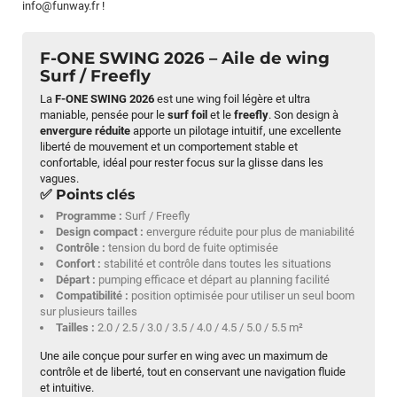
info@funway.fr
!
F-ONE SWING 2026 – Aile de wing
Surf / Freefly
La
F-ONE SWING 2026
est une wing foil légère et ultra
maniable, pensée pour le
surf foil
et le
freefly
. Son design à
envergure réduite
apporte un pilotage intuitif, une excellente
liberté de mouvement et un comportement stable et
confortable, idéal pour rester focus sur la glisse dans les
vagues.
✅ Points clés
Programme :
Surf / Freefly
Design compact :
envergure réduite pour plus de maniabilité
Contrôle :
tension du bord de fuite optimisée
Confort :
stabilité et contrôle dans toutes les situations
Départ :
pumping efficace et départ au planning facilité
Compatibilité :
position optimisée pour utiliser un seul boom
sur plusieurs tailles
Tailles :
2.0 / 2.5 / 3.0 / 3.5 / 4.0 / 4.5 / 5.0 / 5.5 m²
Une aile conçue pour surfer en wing avec un maximum de
contrôle et de liberté, tout en conservant une navigation fluide
et intuitive.