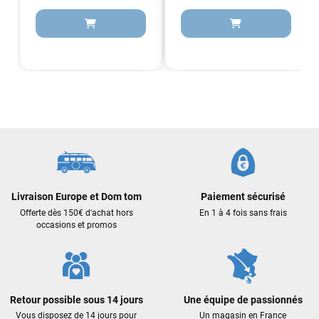
François
il y a un mois
J’ai commandé un pack via leur site internet. À peine la
commande validée, le magasin m’a appelé pour confirmer
avec moi les caractéristiques des équipements, me conseiller
sur le matériel à choisir, et m’a même offert du matériel en
plus. Niveau réactivité, c’est au top : la commande est partie
le lendemain, et j’ai bien reçu tout le matériel dans un colis
propre et soigné. Plus qu’à tester ça sur l’eau ! Je
recommande vivement ce magasin pour son
professionnalisme et sa réactivité.
Livraison Europe et Dom tom
Paiement sécurisé
Sébastien BACHELIER
il y a un mois
Offerte dès 150€ d'achat hors
En 1 à 4 fois sans frais
Cela faisait 6 mois que je galérais à remplacer ma board eux
occasions et promos
m'ont trouvé une pépite à laquelle je n'aurais jamais pensé !
Excellent conseil excellent prix et en plus super sympas. Merci
encore pour cette severne dyno !
Retour possible sous 14 jours
Une équipe de passionnés
Maronui RICHMOND
il y a 3 mois
Vous disposez de 14 jours pour
Un magasin en France