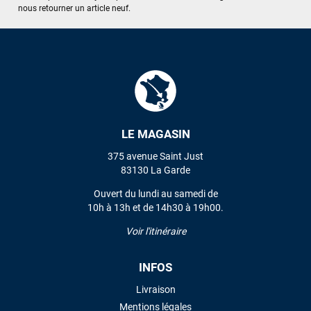
J'ai acheté une voile d'occasion depuis Tahiti. Super service.
nous retourner un article neuf.
L'envoi a été rapide. La voile est arrivée en super état.
Mauruuru roa.
VOIR TOUS LES AVIS
LAISSER UN AVIS
LE MAGASIN
375 avenue Saint Just
83130 La Garde
Ouvert du lundi au samedi de
10h à 13h et de 14h30 à 19h00.
Voir l'itinéraire
INFOS
Livraison
Mentions légales