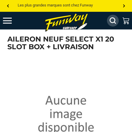
Les plus grandes marques sont chez Funway
Jusqu’à -75% de remise sur le windsurf, wingfoil, etc...
💰 Meilleur prix garanti — Moins cher ailleurs ? On s’aligne !
AILERON NEUF SELECT X1 20
Besoin de conseils de pro ? Appelle nous !
SLOT BOX + LIVRAISON