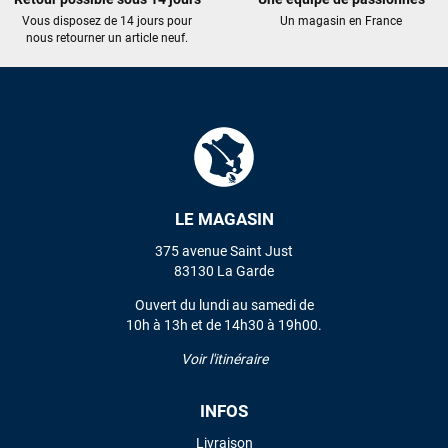
Vous disposez de 14 jours pour
Un magasin en France
J'ai acheté une voile d'occasion depuis Tahiti. Super service.
nous retourner un article neuf.
L'envoi a été rapide. La voile est arrivée en super état.
Mauruuru roa.
VOIR TOUS LES AVIS
LAISSER UN AVIS
LE MAGASIN
375 avenue Saint Just
83130 La Garde
Ouvert du lundi au samedi de
10h à 13h et de 14h30 à 19h00.
Voir l'itinéraire
INFOS
Livraison