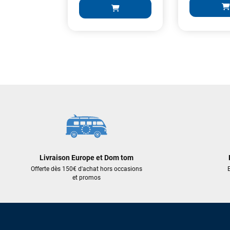
19,90 €
1 745,00 €
1 396,00 €
AJOUT
AJOUTER AU PANIER
Livraison Europe et Dom tom
Offerte dès 150€ d'achat hors occasions
E
et promos