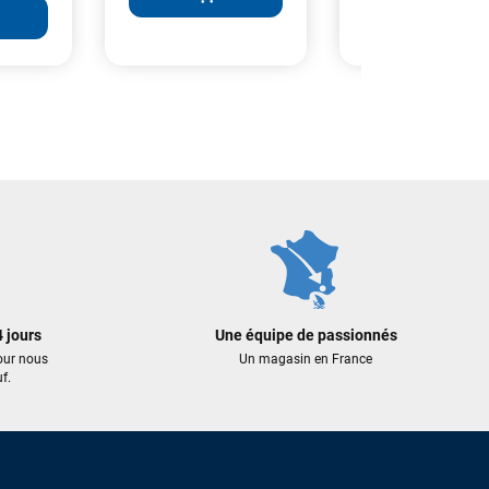
499,00 €
179,00 €
AJOUTER AU PANIER
AJOUTER A
 AU PANIER
 jours
Une équipe de passionnés
our nous
Un magasin en France
f.