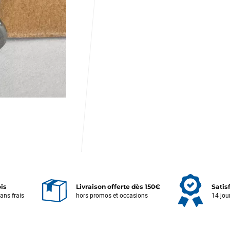
ois
Livraison offerte dès 150€
Satis
sans frais
hors promos et occasions
14 jou