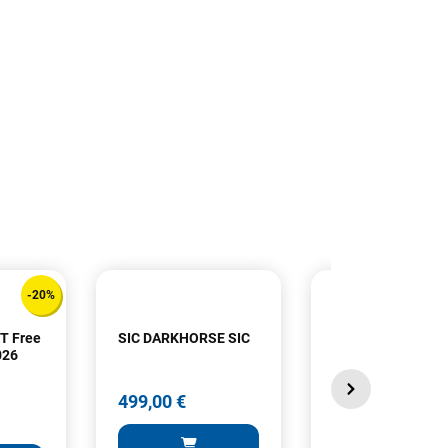
-20%
T Free
SIC DARKHORSE SIC
MANERA - Harnai
026
parawing Belt poc
499,00 €
179,00 €