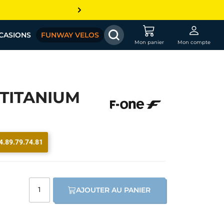
CASIONS
FUNWAY VELOS
Mon panier
Mon compte
 TITANIUM
4.89.79.74.81
AJOUTER AU PANIER