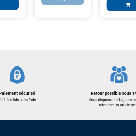
dans un colis propre et soigné. Plus qu’à tester ça sur l’eau ! Je
recommande vivement ce magasin pour son professionnalisme et sa
réactivité.
Sébastien BACHELIER
il y a un mois
69,00 €
1 985,00 €
Cela faisait 6 mois que je galérais à remplacer ma board eux m'ont
1 588,00 €
AJOUTER AU PANIER
trouvé une pépite à laquelle je n'aurais jamais pensé ! Excellent conseil
ER AU PANIER
excellent prix et en plus super sympas. Merci encore pour cette severne
AJOUTER
dyno !
Maronui RICHMOND
il y a 3 mois
J'ai acheté une voile d'occasion depuis Tahiti. Super service. L'envoi a
Paiement sécurisé
Retour possible sous 14
été rapide. La voile est arrivée en super état. Mauruuru roa.
n 1 à 4 fois sans frais
Vous disposez de 14 jours p
retourner un article neu
VOIR TOUS LES AVIS
LAISSER UN AVIS