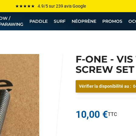
Les plus grandes marques sont chez Funway
DW /
Jusqu’à -75% de remise sur le windsurf, wingfoil, etc...
PADDLE
SURF
NÉOPRÈNE
PROMOS
OC
PARAWING
💰 Meilleur prix garanti — Moins cher ailleurs ? On s’aligne !
Besoin de conseils de pro ? Appelle nous !
F-ONE - VIS
SCREW SET
Vérifier la disponibilité au :
0
10,00 €