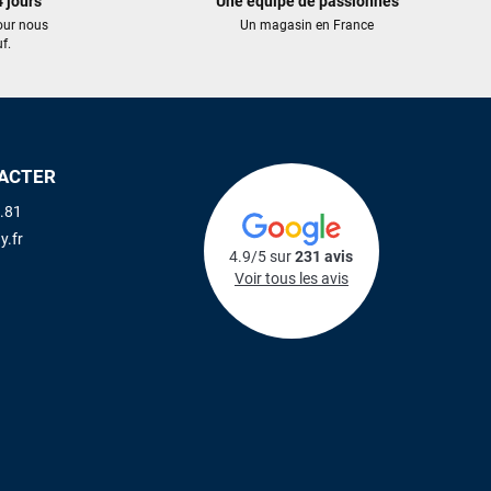
 jours
Une équipe de passionnés
our nous
Un magasin en France
f.
ACTER
.81
y.fr
4.9/5 sur
231 avis
Voir tous les avis