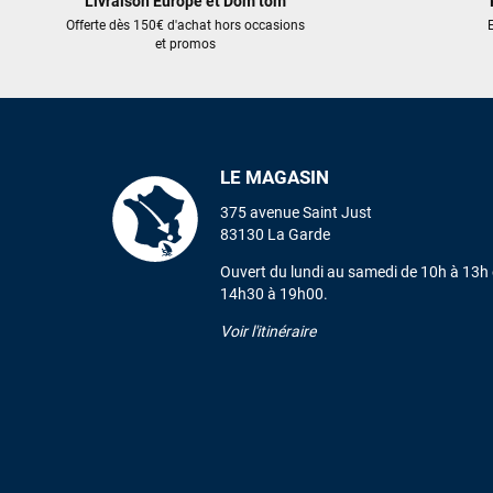
Livraison Europe et Dom tom
Offerte dès 150€ d'achat hors occasions
E
et promos
LE MAGASIN
375 avenue Saint Just
83130 La Garde
Ouvert du lundi au samedi de 10h à 13h 
14h30 à 19h00.
Voir l'itinéraire