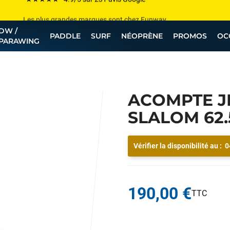
Les plus grandes marques sont chez Funway
DW /
Jusqu’à -75% de remise sur le windsurf, wingfoil, etc...
PADDLE
SURF
NÉOPRÈNE
PROMOS
OC
PARAWING
💰 Meilleur prix garanti — Moins cher ailleurs ? On s’aligne !
Besoin de conseils de pro ? Appelle nous !
ACOMPTE J
SLALOM 62.
Vérifier la disponibilité au :
0
190,00 €