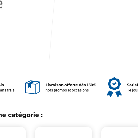
ois
Livraison offerte dès 150€
Satis
sans frais
hors promos et occasions
14 jou
e catégorie :