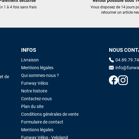
Paiement sécurisé
Retour possible sous 14
n 1 à 4 fois sans frais
Vous disposez de 14 jours p
retourner un article neu
Maronui RICHMOND
il y a 2 mois
J'ai acheté une voile d'occasion depuis Tahiti. Super service. L'envoi a
été rapide. La voile est arrivée en super état. Mauruuru roa.
INFOS
NOUS CONT
VOIR TOUS LES AVIS
LAISSER UN AVIS
Livraison
04.89.79.74
Mentions légales
info@funwa
Qui sommes-nous ?
et de
Funway Vélos
Notre histoire
Contactez-nous
Plan du site
Conditions générales de vente
Formulaire de contact
Mentions légales
Funway Vélos - Veloland