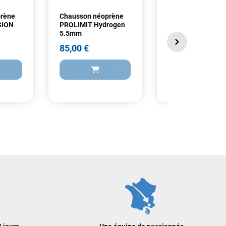
prène
Chausson néoprène
Chausson néoprè
SION
PROLIMIT Hydrogen
ION PLASMA 1.5
5.5mm
85,00 €
85,00 €
85,00 €
85,00 €
AJOUTER A
 AU PANIER
AJOUTER AU PANIER