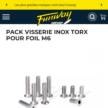
Les plus grandes marques sont chez Funway
Jusqu’à -75% de remise sur le windsurf, wingfoil, etc...
💰 Meilleur prix garanti — Moins cher ailleurs ? On s’aligne !
PACK VISSERIE INOX TORX
Besoin de conseils de pro ? Appelle nous !
POUR FOIL M6