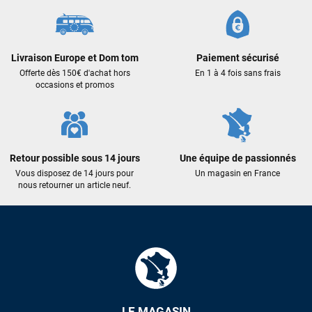
m'ont trouvé une pépite à laquelle je n'aurais jamais pensé !
Excellent conseil excellent prix et en plus super sympas. Merci
encore pour cette severne dyno !
Livraison Europe et Dom tom
Paiement sécurisé
Offerte dès 150€ d'achat hors
En 1 à 4 fois sans frais
Maronui RICHMOND
il y a 3 mois
occasions et promos
J'ai acheté une voile d'occasion depuis Tahiti. Super service.
L'envoi a été rapide. La voile est arrivée en super état.
Mauruuru roa.
Retour possible sous 14 jours
Une équipe de passionnés
Vous disposez de 14 jours pour
Un magasin en France
VOIR TOUS LES AVIS
nous retourner un article neuf.
LAISSER UN AVIS
LE MAGASIN