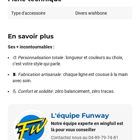
Type d'accessoire
Divers wishbone
En savoir plus
Ses + incontournables :
🎨
Personnalisation totale
: longueur et couleurs au choix,
c’est votre style qui parle.
🧵
Fabrication artisanale
: chaque ligne est cousue à la main
avec soin.
💪
Confort et solidité
: zéro balancement, zéro tracas.
L'équipe Funway
Notre équipe experte en wingfoil est
là pour vous conseiller
François
il y a un mois
Contactez nous au 04-89-79-74-81
J’ai commandé un pack via leur site internet. À peine la