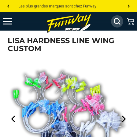
Les plus grandes marques sont chez Funway
Jusqu’à -75% de remise sur le windsurf, wingfoil, etc...
💰 Meilleur prix garanti — Moins cher ailleurs ? On s’aligne !
LISA HARDNESS LINE WING
Besoin de conseils de pro ? Appelle nous !
CUSTOM