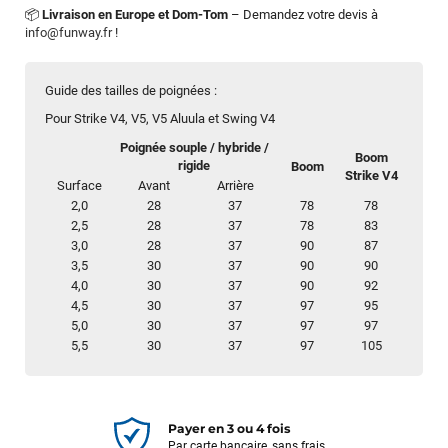
📦
Livraison en Europe et Dom-Tom
– Demandez votre devis à
info@funway.fr
!
Guide des tailles de poignées :
Pour Strike V4, V5, V5 Aluula et Swing V4
Poignée souple / hybride /
Boom
rigide
Boom
Strike V4
Surface
Avant
Arrière
2,0
28
37
78
78
2,5
28
37
78
83
3,0
28
37
90
87
3,5
30
37
90
90
4,0
30
37
90
92
4,5
30
37
97
95
5,0
30
37
97
97
5,5
30
37
97
105
Payer en 3 ou 4 fois
Par carte bancaire, sans frais