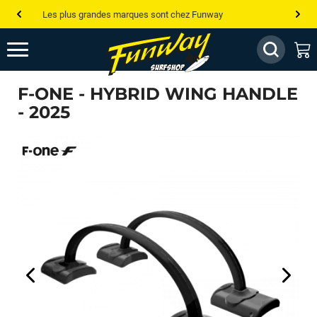
Les plus grandes marques sont chez Funway
Jusqu’à -75% de remise sur le windsurf, wingfoil, etc...
💰 Meilleur prix garanti — Moins cher ailleurs ? On s’aligne !
F-ONE - HYBRID WING HANDLE
Besoin de conseils de pro ? Appelle nous !
- 2025