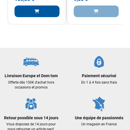
Sébastien BACHELIER
il y a un mois
Cela faisait 6 mois que je galérais à remplacer ma board eux
m'ont trouvé une pépite à laquelle je n'aurais jamais pensé !
Excellent conseil excellent prix et en plus super sympas. Merci
encore pour cette severne dyno !
Maronui RICHMOND
il y a 3 mois
J'ai acheté une voile d'occasion depuis Tahiti. Super service.
L'envoi a été rapide. La voile est arrivée en super état.
Livraison Europe et Dom tom
Paiement sécurisé
Mauruuru roa.
Offerte dès 150€ d'achat hors
En 1 à 4 fois sans frais
occasions et promos
VOIR TOUS LES AVIS
LAISSER UN AVIS
Retour possible sous 14 jours
Une équipe de passionnés
Vous disposez de 14 jours pour
Un magasin en France
nous retourner un article neuf.