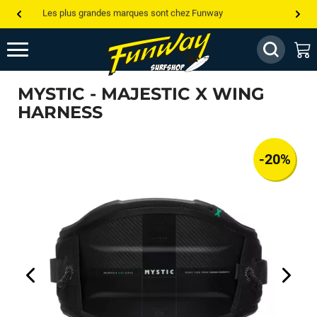
Les plus grandes marques sont chez Funway
Jusqu’à -75% de remise sur le windsurf, wingfoil, etc...
💰 Meilleur prix garanti — Moins cher ailleurs ? On s’aligne !
MYSTIC - MAJESTIC X WING
Besoin de conseils de pro ? Appelle nous !
HARNESS
-20%