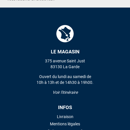
J'ai acheté une voile d'occasion depuis Tahiti. Super service.
L'envoi a été rapide. La voile est arrivée en super état.
Mauruuru roa.
VOIR TOUS LES AVIS
LAISSER UN AVIS
LE MAGASIN
375 avenue Saint Just
83130 La Garde
Ouvert du lundi au samedi de
10h à 13h et de 14h30 à 19h00.
Voir l'itinéraire
INFOS
Livraison
Mentions légales