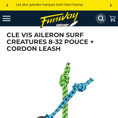
Les plus grandes marques sont chez Funway
Jusqu’à -75% de remise sur le windsurf, wingfoil, etc...
💰 Meilleur prix garanti — Moins cher ailleurs ? On s’aligne !
CLE VIS AILERON SURF
Besoin de conseils de pro ? Appelle nous !
CREATURES 8-32 POUCE +
CORDON LEASH