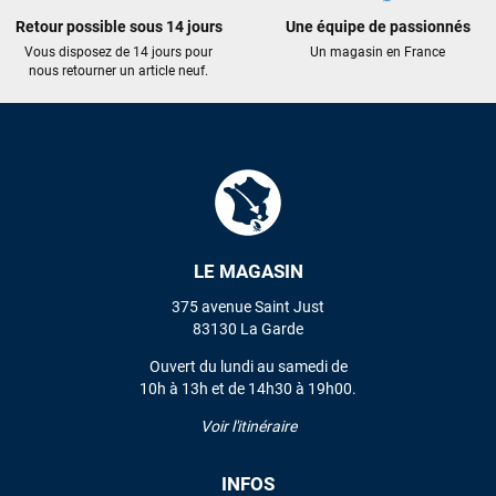
Maronui RICHMOND
il y a 3 mois
Retour possible sous 14 jours
Une équipe de passionnés
J'ai acheté une voile d'occasion depuis Tahiti. Super service.
Vous disposez de 14 jours pour
Un magasin en France
L'envoi a été rapide. La voile est arrivée en super état.
nous retourner un article neuf.
Mauruuru roa.
VOIR TOUS LES AVIS
LAISSER UN AVIS
LE MAGASIN
375 avenue Saint Just
83130 La Garde
Ouvert du lundi au samedi de
10h à 13h et de 14h30 à 19h00.
Voir l'itinéraire
INFOS