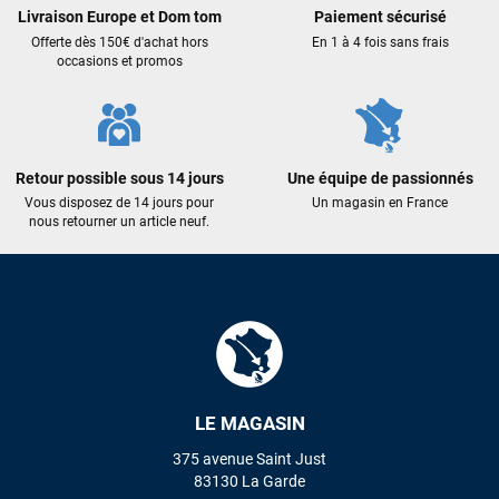
encore pour cette severne dyno !
Livraison Europe et Dom tom
Paiement sécurisé
Offerte dès 150€ d'achat hors
En 1 à 4 fois sans frais
occasions et promos
Maronui RICHMOND
il y a 3 mois
J'ai acheté une voile d'occasion depuis Tahiti. Super service.
L'envoi a été rapide. La voile est arrivée en super état.
Mauruuru roa.
Retour possible sous 14 jours
Une équipe de passionnés
Vous disposez de 14 jours pour
Un magasin en France
nous retourner un article neuf.
VOIR TOUS LES AVIS
LAISSER UN AVIS
LE MAGASIN
375 avenue Saint Just
83130 La Garde