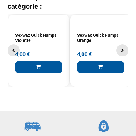
catégorie :
Sexwax Quick Humps
Sexwax Quick Humps
François
il y a un mois
Violette
Orange
J’ai commandé un pack via leur site internet. À peine la
commande validée, le magasin m’a appelé pour confirmer
4,00 €
4,00 €
avec moi les caractéristiques des équipements, me conseiller
sur le matériel à choisir, et m’a même offert du matériel en
plus. Niveau réactivité, c’est au top : la commande est partie
le lendemain, et j’ai bien reçu tout le matériel dans un colis
propre et soigné. Plus qu’à tester ça sur l’eau ! Je
recommande vivement ce magasin pour son
professionnalisme et sa réactivité.
Sébastien BACHELIER
il y a un mois
Cela faisait 6 mois que je galérais à remplacer ma board eux
m'ont trouvé une pépite à laquelle je n'aurais jamais pensé !
Excellent conseil excellent prix et en plus super sympas. Merci