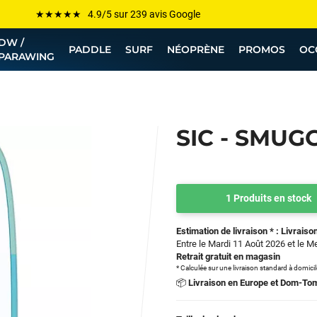
Les plus grandes marques sont chez Funway
DW /
Jusqu’à -75% de remise sur le windsurf, wingfoil, etc...
PADDLE
SURF
NÉOPRÈNE
PROMOS
OC
PARAWING
💰 Meilleur prix garanti — Moins cher ailleurs ? On s’aligne !
Besoin de conseils de pro ? Appelle nous !
SIC - SMUG
1 Produits en stock
Estimation de livraison * : Livraison
Entre le Mardi 11 Août 2026 et le M
Retrait gratuit en magasin
* Calculée sur une livraison standard à domici
📦
Livraison en Europe et Dom-To