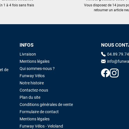
VOIR TOUS LES AVIS
LAISSER UN AVIS
n 1 à 4 fois sans frais
Vous disposez de 14 jours p
retourner un article neu
INFOS
NOUS CONT
Livraison
04.89.79.74
Mentions légales
info@funwa
Qui sommes-nous ?
et de
Funway Vélos
Notre histoire
Contactez-nous
Plan du site
Conditions générales de vente
Formulaire de contact
Mentions légales
Funway Vélos - Veloland