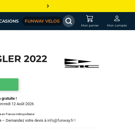
CASIONS
FUNWAY VELOS
Mon panier
Mon compte
GLER 2022
 gratuite !
ercredi 12 Août 2026
le en France métropolitaine
m
– Demandez votre devis à
info@funway.fr
!