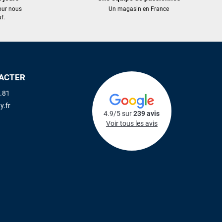
our nous
Un magasin en France
f.
ACTER
.81
y.fr
4.9/5 sur
239 avis
Voir tous les avis