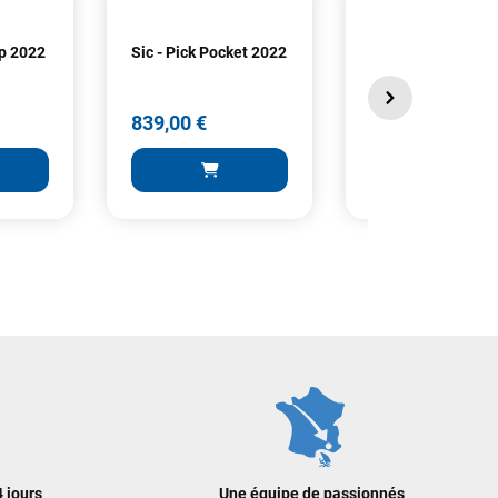
ip 2022
Sic - Pick Pocket 2022
Sic - Swindler 20
839,00 €
944,00 €
839,00 €
944,00 €
 AU PANIER
AJOUTER AU PANIER
AJOUTER A
 jours
Une équipe de passionnés