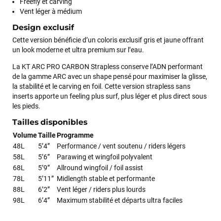
Freefly et carving
Excellent conseil excellent prix et en plus super sympas. Merci
Vent léger à médium
encore pour cette severne dyno !
Design exclusif
Cette version bénéficie d’un coloris exclusif gris et jaune offrant
Maronui RICHMOND
il y a 3 mois
un look moderne et ultra premium sur l’eau.
J'ai acheté une voile d'occasion depuis Tahiti. Super service.
La KT ARC PRO CARBON Strapless conserve l’ADN performant
L'envoi a été rapide. La voile est arrivée en super état.
de la gamme ARC avec un shape pensé pour maximiser la glisse,
Mauruuru roa.
la stabilité et le carving en foil. Cette version strapless sans
inserts apporte un feeling plus surf, plus léger et plus direct sous
les pieds.
VOIR TOUS LES AVIS
Tailles disponibles
Volume
Taille
Programme
LAISSER UN AVIS
48L
5’4”
Performance / vent soutenu / riders légers
58L
5’6”
Parawing et wingfoil polyvalent
68L
5’9”
Allround wingfoil / foil assist
78L
5’11”
Midlength stable et performante
88L
6’2”
Vent léger / riders plus lourds
98L
6’4”
Maximum stabilité et départs ultra faciles