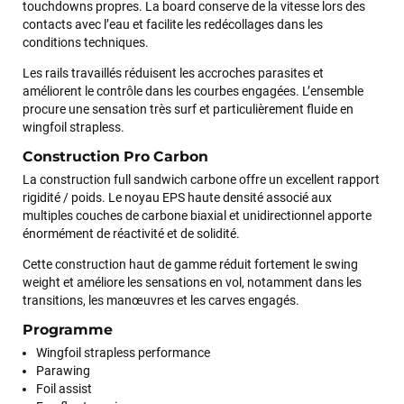
touchdowns propres. La board conserve de la vitesse lors des
contacts avec l’eau et facilite les redécollages dans les
conditions techniques.
Les rails travaillés réduisent les accroches parasites et
améliorent le contrôle dans les courbes engagées. L’ensemble
procure une sensation très surf et particulièrement fluide en
wingfoil strapless.
François
il y a un mois
Construction Pro Carbon
J’ai commandé un pack via leur site internet. À peine la
commande validée, le magasin m’a appelé pour confirmer
La construction full sandwich carbone offre un excellent rapport
avec moi les caractéristiques des équipements, me conseiller
rigidité / poids. Le noyau EPS haute densité associé aux
sur le matériel à choisir, et m’a même offert du matériel en
multiples couches de carbone biaxial et unidirectionnel apporte
plus. Niveau réactivité, c’est au top : la commande est partie
énormément de réactivité et de solidité.
le lendemain, et j’ai bien reçu tout le matériel dans un colis
Cette construction haut de gamme réduit fortement le swing
propre et soigné. Plus qu’à tester ça sur l’eau ! Je
weight et améliore les sensations en vol, notamment dans les
recommande vivement ce magasin pour son
transitions, les manœuvres et les carves engagés.
professionnalisme et sa réactivité.
Programme
Wingfoil strapless performance
Sébastien BACHELIER
il y a un mois
Parawing
Cela faisait 6 mois que je galérais à remplacer ma board eux
Foil assist
m'ont trouvé une pépite à laquelle je n'aurais jamais pensé !