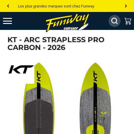
Les plus grandes marques sont chez Funway
Jusqu’à -75% de remise sur le windsurf, wingfoil, etc...
💰 Meilleur prix garanti — Moins cher ailleurs ? On s’aligne !
KT - ARC STRAPLESS PRO
Besoin de conseils de pro ? Appelle nous !
CARBON - 2026