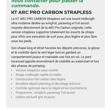
nous contacter pour passer la
commande.
KT ARC PRO CARBON STRAPLESS
La KT ARC PRO CARBON Strapless est une board midlength
ultra moderne dédiée au wingfoil, parawing et foil assist.
Inspirée directement de la ARC Pro Carbon originale, cette
version strapless supprime totalement les inserts de straps
pour offrir une sensation de surf pure, plus légère et plus libre
sous les pieds.
Son shape long et étroit favorise les départs précoces, la glisse
et le contrôle dans le vent léger tout en gardant un
comportement joueur et maniable une fois en vol. Le pont
recessed apporte énormément de stabilité au waterstart et lors
des phases de pumping.
Version strapless sans inserts
Shape midlength rapide et stable
Construction full carbon ultra légère
Excellent départ planning et décollage précoce
Contrôle optimisé dans le clapot et les touchdowns
Programme : wingfoil, parawing, foil assist
Coloris exclusif gris et jaune