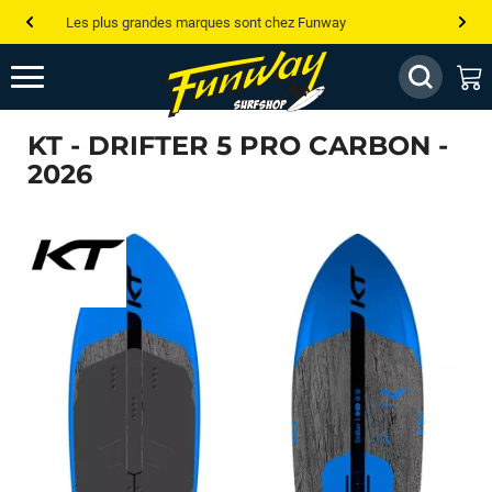
Les plus grandes marques sont chez Funway
Jusqu’à -75% de remise sur le windsurf, wingfoil, etc...
💰 Meilleur prix garanti — Moins cher ailleurs ? On s’aligne !
KT - DRIFTER 5 PRO CARBON -
Besoin de conseils de pro ? Appelle nous !
2026