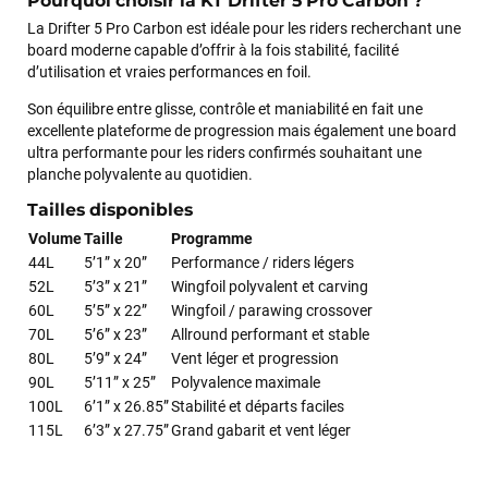
Pourquoi choisir la KT Drifter 5 Pro Carbon ?
Excellent conseil excellent prix et en plus super sympas. Merci
La Drifter 5 Pro Carbon est idéale pour les riders recherchant une
encore pour cette severne dyno !
board moderne capable d’offrir à la fois stabilité, facilité
d’utilisation et vraies performances en foil.
Maronui RICHMOND
il y a 3 mois
Son équilibre entre glisse, contrôle et maniabilité en fait une
J'ai acheté une voile d'occasion depuis Tahiti. Super service.
excellente plateforme de progression mais également une board
L'envoi a été rapide. La voile est arrivée en super état.
ultra performante pour les riders confirmés souhaitant une
Mauruuru roa.
planche polyvalente au quotidien.
Tailles disponibles
Volume
Taille
Programme
VOIR TOUS LES AVIS
44L
5’1” x 20”
Performance / riders légers
52L
5’3” x 21”
Wingfoil polyvalent et carving
LAISSER UN AVIS
60L
5’5” x 22”
Wingfoil / parawing crossover
70L
5’6” x 23”
Allround performant et stable
80L
5’9” x 24”
Vent léger et progression
90L
5’11” x 25”
Polyvalence maximale
100L
6’1” x 26.85”
Stabilité et départs faciles
115L
6’3” x 27.75”
Grand gabarit et vent léger