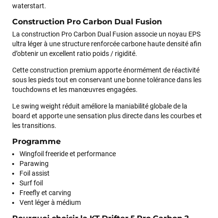
waterstart.
Construction Pro Carbon Dual Fusion
La construction Pro Carbon Dual Fusion associe un noyau EPS
ultra léger à une structure renforcée carbone haute densité afin
d’obtenir un excellent ratio poids / rigidité.
François
il y a un mois
Cette construction premium apporte énormément de réactivité
J’ai commandé un pack via leur site internet. À peine la
sous les pieds tout en conservant une bonne tolérance dans les
commande validée, le magasin m’a appelé pour confirmer
touchdowns et les manœuvres engagées.
avec moi les caractéristiques des équipements, me conseiller
Le swing weight réduit améliore la maniabilité globale de la
sur le matériel à choisir, et m’a même offert du matériel en
board et apporte une sensation plus directe dans les courbes et
plus. Niveau réactivité, c’est au top : la commande est partie
les transitions.
le lendemain, et j’ai bien reçu tout le matériel dans un colis
propre et soigné. Plus qu’à tester ça sur l’eau ! Je
Programme
recommande vivement ce magasin pour son
Wingfoil freeride et performance
professionnalisme et sa réactivité.
Parawing
Foil assist
Surf foil
Sébastien BACHELIER
il y a un mois
Freefly et carving
Cela faisait 6 mois que je galérais à remplacer ma board eux
Vent léger à médium
m'ont trouvé une pépite à laquelle je n'aurais jamais pensé !