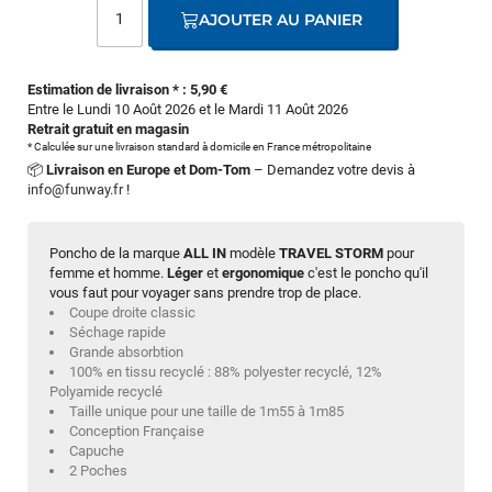
AJOUTER AU PANIER
Estimation de livraison * : 5,90 €
Entre le Lundi 10 Août 2026 et le Mardi 11 Août 2026
Retrait gratuit en magasin
* Calculée sur une livraison standard à domicile en France métropolitaine
📦
Livraison en Europe et Dom-Tom
– Demandez votre devis à
info@funway.fr
!
Poncho de la marque
ALL IN
modèle
TRAVEL STORM
pour
femme et homme.
Léger
et
ergonomique
c'est le poncho qu'il
vous faut pour voyager sans prendre trop de place.
Coupe droite classic
Séchage rapide
Grande absorbtion
100% en tissu recyclé : 88% polyester recyclé, 12%
Polyamide recyclé
Taille unique pour une taille de 1m55 à 1m85
Conception Française
Capuche
2 Poches