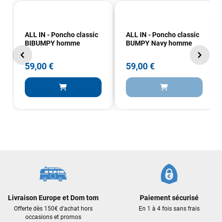
propre et soigné. Plus qu’à tester ça sur l’eau ! Je
recommande vivement ce magasin pour son
professionnalisme et sa réactivité.
ALL IN - Poncho classic
ALL IN - Poncho classic
BIBUMPY homme
BUMPY Navy homme
Sébastien BACHELIER
il y a un mois
59,00 €
59,00 €
Cela faisait 6 mois que je galérais à remplacer ma board eux
m'ont trouvé une pépite à laquelle je n'aurais jamais pensé !
Excellent conseil excellent prix et en plus super sympas. Merci
encore pour cette severne dyno !
Maronui RICHMOND
il y a 3 mois
J'ai acheté une voile d'occasion depuis Tahiti. Super service.
L'envoi a été rapide. La voile est arrivée en super état.
Mauruuru roa.
Livraison Europe et Dom tom
Paiement sécurisé
VOIR TOUS LES AVIS
Offerte dès 150€ d'achat hors
En 1 à 4 fois sans frais
occasions et promos