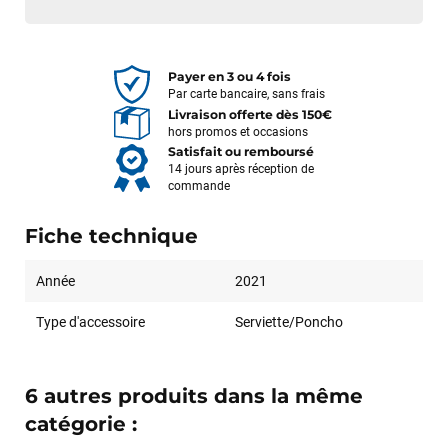
Payer en 3 ou 4 fois
Par carte bancaire, sans frais
Livraison offerte dès 150€
hors promos et occasions
Satisfait ou remboursé
14 jours après réception de
commande
Fiche technique
Année
2021
François
il y a un mois
Type d'accessoire
Serviette/Poncho
J’ai commandé un pack via leur site internet. À peine la
commande validée, le magasin m’a appelé pour confirmer
avec moi les caractéristiques des équipements, me conseiller
6 autres produits dans la même
sur le matériel à choisir, et m’a même offert du matériel en
catégorie :
plus. Niveau réactivité, c’est au top : la commande est partie
le lendemain, et j’ai bien reçu tout le matériel dans un colis