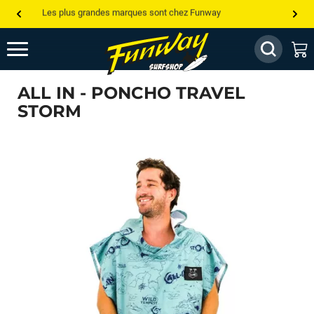
Les plus grandes marques sont chez Funway
Jusqu’à -75% de remise sur le windsurf, wingfoil, etc...
💰 Meilleur prix garanti — Moins cher ailleurs ? On s’aligne !
ALL IN - PONCHO TRAVEL
Besoin de conseils de pro ? Appelle nous !
STORM