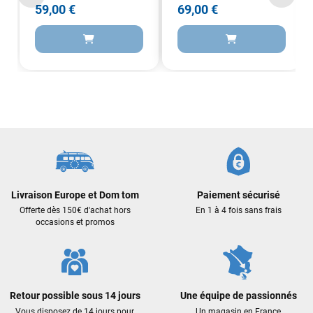
59,00 €
69,00 €
Sébastien BACHELIER
il y a un mois
Cela faisait 6 mois que je galérais à remplacer ma board eux
m'ont trouvé une pépite à laquelle je n'aurais jamais pensé !
Excellent conseil excellent prix et en plus super sympas. Merci
encore pour cette severne dyno !
Maronui RICHMOND
il y a 3 mois
J'ai acheté une voile d'occasion depuis Tahiti. Super service.
L'envoi a été rapide. La voile est arrivée en super état.
Mauruuru roa.
Livraison Europe et Dom tom
Paiement sécurisé
Offerte dès 150€ d'achat hors
En 1 à 4 fois sans frais
occasions et promos
VOIR TOUS LES AVIS
LAISSER UN AVIS
Retour possible sous 14 jours
Une équipe de passionnés
Vous disposez de 14 jours pour
Un magasin en France