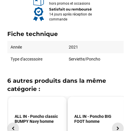
hors promos et occasions
Satisfait ou remboursé
14 jours après réception de
commande
Fiche technique
Année
2021
Type d'accessoire
Serviette/Poncho
François
il y a un mois
6 autres produits dans la même
J’ai commandé un pack via leur site internet. À peine la
catégorie :
commande validée, le magasin m’a appelé pour confirmer
avec moi les caractéristiques des équipements, me conseiller
sur le matériel à choisir, et m’a même offert du matériel en
plus. Niveau réactivité, c’est au top : la commande est partie
le lendemain, et j’ai bien reçu tout le matériel dans un colis
ALL IN - Poncho classic
ALL IN - Poncho BIG
propre et soigné. Plus qu’à tester ça sur l’eau ! Je
BUMPY Navy homme
FOOT homme
recommande vivement ce magasin pour son
professionnalisme et sa réactivité.