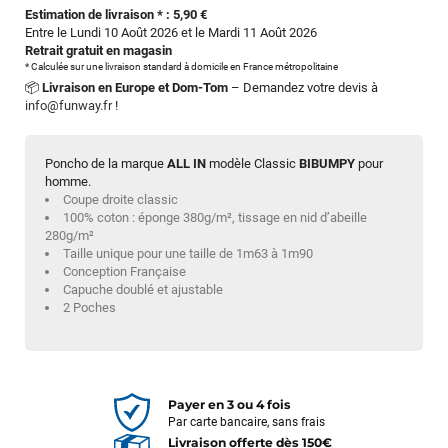
Estimation de livraison * : 5,90 €
Entre le Lundi 10 Août 2026 et le Mardi 11 Août 2026
Retrait gratuit en magasin
* Calculée sur une livraison standard à domicile en France métropolitaine
📦
Livraison en Europe et Dom-Tom
– Demandez votre devis à
info@funway.fr
!
Poncho de la marque
ALL IN
modèle Classic
BIBUMPY
pour
homme.
Coupe droite classic
100% coton : éponge 380g/m², tissage en nid d’abeille
280g/m²
Taille unique pour une taille de 1m63 à 1m90
Conception Française
Capuche doublé et ajustable
2 Poches
Payer en 3 ou 4 fois
Par carte bancaire, sans frais
Livraison offerte dès 150€