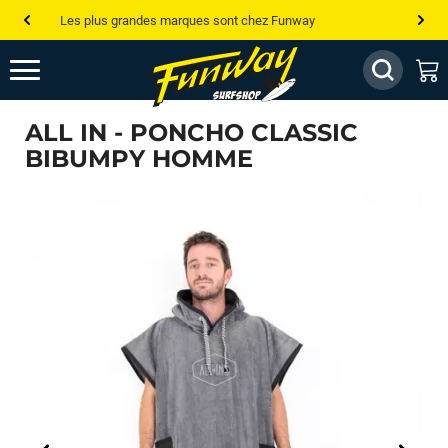
Les plus grandes marques sont chez Funway
Jusqu’à -75% de remise sur le windsurf, wingfoil, etc...
💰 Meilleur prix garanti — Moins cher ailleurs ? On s’aligne !
ALL IN - PONCHO CLASSIC
Besoin de conseils de pro ? Appelle nous !
BIBUMPY HOMME