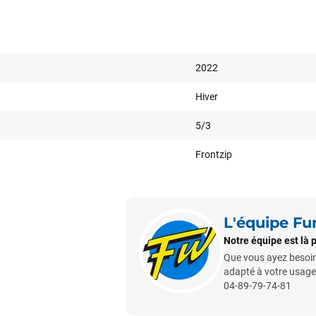
2022
Hiver
5/3
Frontzip
L'équipe F
Notre équipe est là 
Que vous ayez besoin d
adapté à votre usage 
Votre satisfaction est notre priorité !
04-89-79-74-81
Découvrez quelques uns de vos
commentaires laissés sur Google