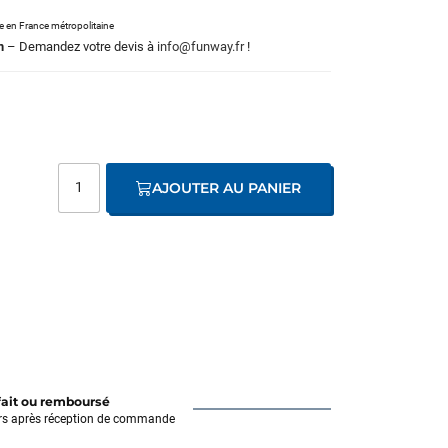
le en France métropolitaine
m
– Demandez votre devis à
info@funway.fr
!
AJOUTER AU PANIER
fait ou remboursé
rs après réception de commande