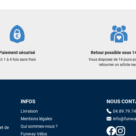
J'ai acheté une voile d'occasion depuis Tahiti. Super service. L'envoi a
219,00 €
239,00 €
été rapide. La voile est arrivée en super état. Mauruuru roa.
153,30 €
167,30 €
ER AU PANIER
AJOUTER AU PANIER
AJOUTER
VOIR TOUS LES AVIS
LAISSER UN AVIS
Paiement sécurisé
Retour possible sous 14
n 1 à 4 fois sans frais
Vous disposez de 14 jours p
retourner un article neu
INFOS
NOUS CONT
Livraison
04.89.79.74
Mentions légales
info@funwa
Qui sommes-nous ?
et de
Funway Vélos