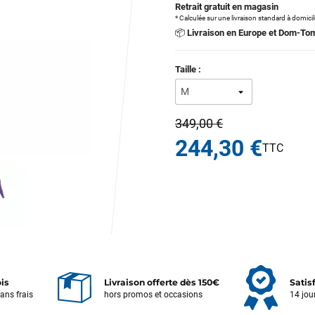
Retrait gratuit en magasin
* Calculée sur une livraison standard à domici
📦
Livraison en Europe et Dom-To
Taille :
349,00 €
244,30 €
ois
Livraison offerte dès 150€
Satis
sans frais
hors promos et occasions
14 jou