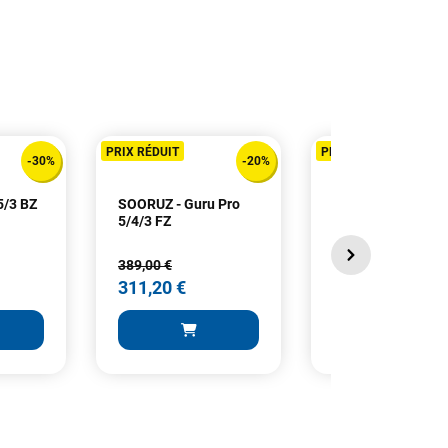
PRIX RÉDUIT
PRIX RÉDUIT
-30%
-20%
5/3 BZ
SOORUZ - Guru Pro
MANERA - Seafar
5/4/3 FZ
4/3+ Front Zip
Homme
389,00 €
395,00 €
311,20 €
276,50 €