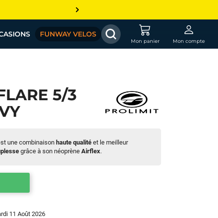
CASIONS
FUNWAY VELOS
Mon panier
Mon compte
FLARE 5/3
AVY
st une combinaison
haute qualité
et le meilleur
plesse
grâce à son néoprène
Airflex
.
ardi 11 Août 2026