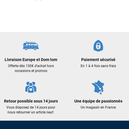
Livraison Europe et Dom tom
Paiement sécurisé
François
il y a un mois
Offerte dès 150€ d'achat hors
En 1 à 4 fois sans frais
occasions et promos
J’ai commandé un pack via leur site internet. À peine la
commande validée, le magasin m’a appelé pour confirmer
avec moi les caractéristiques des équipements, me conseiller
sur le matériel à choisir, et m’a même offert du matériel en
plus. Niveau réactivité, c’est au top : la commande est partie
le lendemain, et j’ai bien reçu tout le matériel dans un colis
Retour possible sous 14 jours
Une équipe de passionnés
propre et soigné. Plus qu’à tester ça sur l’eau ! Je
Vous disposez de 14 jours pour
Un magasin en France
recommande vivement ce magasin pour son
nous retourner un article neuf.
professionnalisme et sa réactivité.