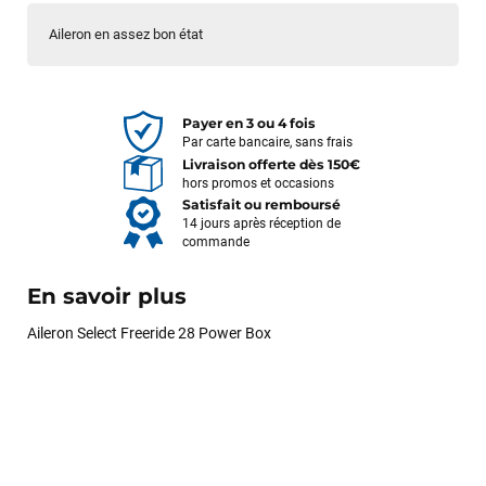
Aileron en assez bon état
Payer en 3 ou 4 fois
Par carte bancaire, sans frais
Livraison offerte dès 150€
hors promos et occasions
Satisfait ou remboursé
14 jours après réception de
commande
En savoir plus
Aileron Select Freeride 28 Power Box
François
il y a un mois
J’ai commandé un pack via leur site internet. À peine la
commande validée, le magasin m’a appelé pour confirmer