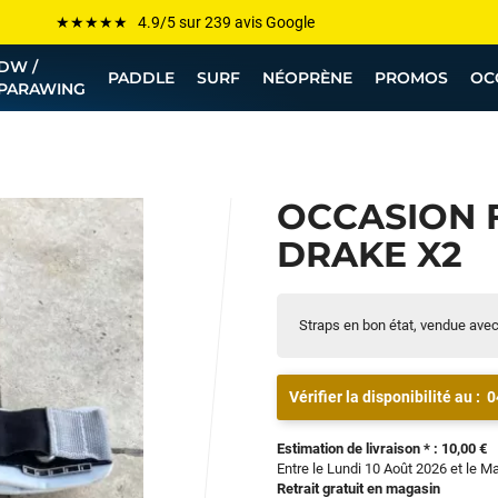
Les plus grandes marques sont chez Funway
DW /
Jusqu’à -75% de remise sur le windsurf, wingfoil, etc...
PADDLE
SURF
NÉOPRÈNE
PROMOS
OC
PARAWING
💰 Meilleur prix garanti — Moins cher ailleurs ? On s’aligne !
Besoin de conseils de pro ? Appelle nous !
OCCASION 
DRAKE X2
Straps en bon état, vendue ave
Vérifier la disponibilité au :
0
Estimation de livraison * : 10,00 €
Entre le Lundi 10 Août 2026 et le M
Retrait gratuit en magasin