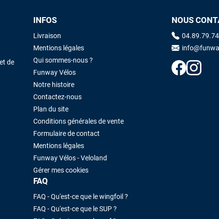
INFOS
NOUS CONT
Maronui RICHMOND
il y a 3 mois
Livraison
04.89.79.74
J'ai acheté une voile d'occasion depuis Tahiti. Super service. L'envoi a
Mentions légales
info@funwa
été rapide. La voile est arrivée en super état. Mauruuru roa.
Qui sommes-nous ?
et de
Funway Vélos
Notre histoire
VOIR TOUS LES AVIS
LAISSER UN AVIS
Contactez-nous
Plan du site
Conditions générales de vente
Formulaire de contact
Mentions légales
Funway Vélos - Veloland
Gérer mes cookies
FAQ
FAQ - Qu'est-ce que le wingfoil ?
FAQ - Qu'est-ce que le SUP ?