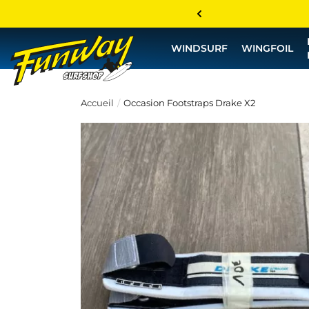
WINDSURF
WINGFOIL
Accueil
Occasion Footstraps Drake X2