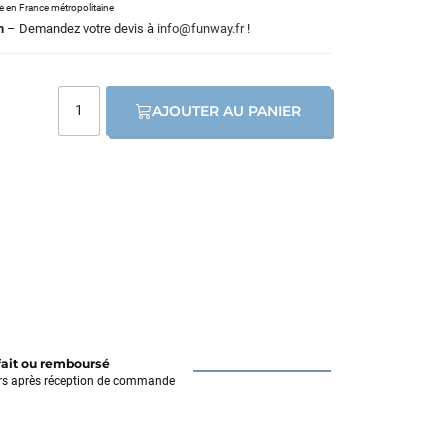
le en France métropolitaine
m
– Demandez votre devis à
info@funway.fr
!
AJOUTER AU PANIER
fait ou remboursé
rs après réception de commande