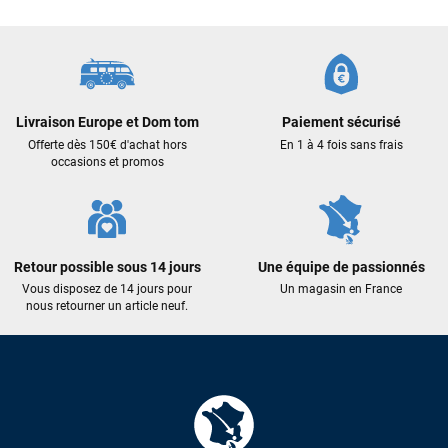
Frédéric sternheim
il y a 2 semaines
Des conseils (par téléphone), du matos d'occasion de bonne
qualité : c'est toujours un plaisir!
Livraison Europe et Dom tom
Paiement sécurisé
Sébastien BACHELIER
il y a 2 semaines
Offerte dès 150€ d'achat hors
En 1 à 4 fois sans frais
Cela faisait 6 mois que je galérais à remplacer ma board eux
occasions et promos
m'ont trouvé une pépite à laquelle je n'aurais jamais pensé !
Excellent conseil excellent prix et en plus super sympas. Merci
encore pour cette severne dyno !
Retour possible sous 14 jours
Une équipe de passionnés
Maronui RICHMOND
il y a 2 mois
Vous disposez de 14 jours pour
Un magasin en France
nous retourner un article neuf.
J'ai acheté une voile d'occasion depuis Tahiti. Super service.
L'envoi a été rapide. La voile est arrivée en super état.
Mauruuru roa.
VOIR TOUS LES AVIS