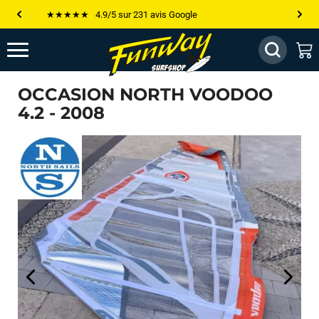
Les plus grandes marques sont chez Funway
Jusqu’à -75% de remise sur le windsurf, wingfoil, etc...
💰 Meilleur prix garanti — Moins cher ailleurs ? On s’aligne !
OCCASION NORTH VOODOO
Besoin de conseils de pro ? Appelle nous !
4.2 - 2008